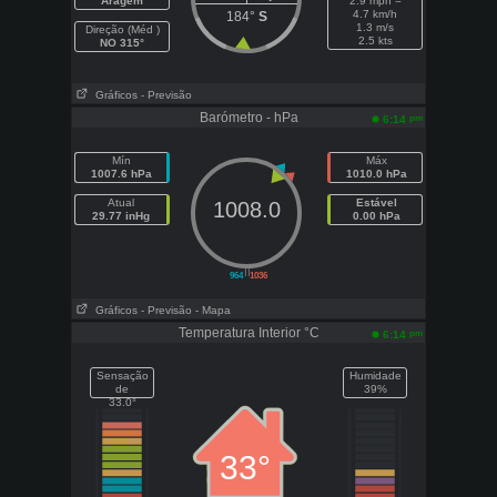
Aragem
2.9 mph =
4.7 km/h
184°
S
1.3 m/s
Direção (Méd )
2.5 kts
NO 315°
Gráficos
- Previsão
Barómetro - hPa
pm
6:14
Mín
Máx
1007.6 hPa
1010.0 hPa
Atual
Estável
1008.0
29.77 inHg
0.00 hPa
||
964
1036
Gráficos
- Previsão
- Mapa
Temperatura Interior °C
pm
6:14
Sensação
Humidade
de
39%
33.0°
33°