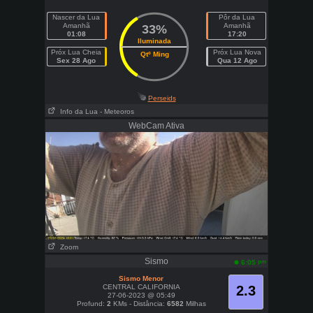
Nascer da Lua
Pôr da Lua
Amanhã
Amanhã
33%
01:08
17:20
Iluminada
Próx Lua Cheia
Próx Lua Nova
Qtº Ming
Sex 28 Ago
Qua 12 Ago
Perseids
Info da Lua
- Meteoros
WebCam Ativa
Zoom
Sismo
pm
6:05
Sismo Menor
CENTRAL CALIFORNIA
2.3
27-06-2023 @ 05:49
Profund:
2
KMs - Distância:
6582
Milhas