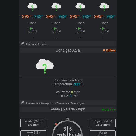
-999°
-999°
-999°
-999°
-999°
-999°
-999°
-999°
↓
↓
↓
↓
0 mph
0 mph
0 mph
0 mph
N
N
N
N
-
-
-
-
Diário
- Horário
Condição Atual
Offline
Previsão esta hora:
Temperatura
-999
°C
Vel. Vento
0
mph
Chuva
0%
Histórico
- Aeroporto
- Sismos
- Descargas
Vento | Rajada - mph
pm
6:14
N
Vento (Méd )
Rajada (Máx)
2.0 mph
16.1 mph
3
6
1 Bft
Vento
Vento
Rajada