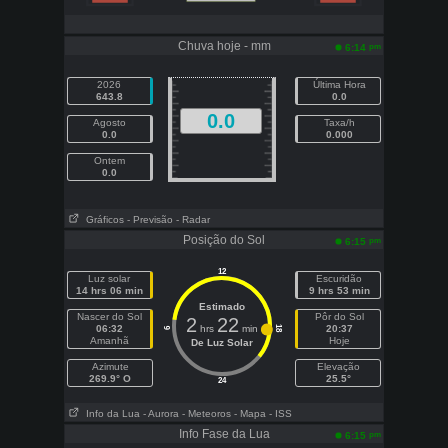
Chuva hoje - mm
pm
6:14
2026
Última Hora
643.8
0.0
0.0
Agosto
Taxa/h
0.0
0.000
Ontem
0.0
Gráficos
- Previsão
- Radar
Posição do Sol
pm
6:15
12
Luz solar
Escuridão
14 hrs 06 min
9 hrs 53 min
Estimado
Nascer do Sol
Pôr do Sol
2
22
06:32
hrs
min
20:37
18
6
Amanhã
Hoje
De Luz Solar
Azimute
Elevação
269.9° O
25.5°
24
Info da Lua
- Aurora
- Meteoros
- Mapa
- ISS
Info Fase da Lua
pm
6:15