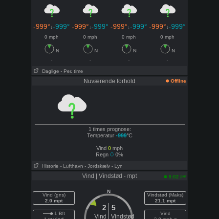
-999°
-999°
-999°
-999°
-999°
-999°
-999°
-999°
↓
↓
↓
↓
0 mph
0 mph
0 mph
0 mph
N
N
N
N
-
-
-
-
Daglige
- Per. time
Nuværende forhold
Offline
1 times prognose:
Temperatur
-999
°C
Vind
0
mph
Regn
0%
Historie
- Lufthavn
- Jordskælv
- Lyn
Vind | Vindstød - mpt
pm
9:02
N
Vind (gns)
Vindstød (Maks)
2.0 mpt
21.1 mpt
2
5
1 Bft
Vind
Vind
Vindstød