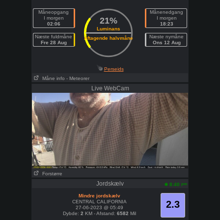
Måneopgang
Månenedgang
I morgen
I morgen
21%
02:06
18:23
Luminans
Næste fuldmåne
Næste nymåne
Aftagende halvmåne
Fre 28 Aug
Ons 12 Aug
Perseids
Måne info
- Meteorer
Live WebCam
Forstørre
Jordskælv
pm
8:40
Mindre jordskælv
CENTRAL CALIFORNIA
2.3
27-06-2023 @ 05:49
Dybde:
2
KM - Afstand:
6582
Mil