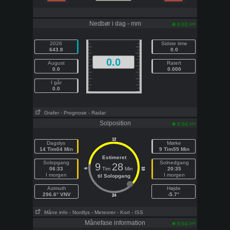
Nedbør i dag - mm
pm
9:02
2026
Sidste time
643.8
0.0
0.0
August
Rate/t
0.0
0.000
I går
0.0
Grafer
- Prognose
- Radar
Solposition
pm
9:04
12
Dagslys
Mørke
14 Tim04 Min
9 Tim55 Min
Estimeret
Solopgang
Solnedgang
9
28
06:33
Tim
Min
20:35
18
6
I morgen
I morgen
til Solopgang
Azimuth
Højde
296.6° VNV
-5.7°
24
Måne info
- Nordlys
- Meteorer
- Kort
- ISS
Månefase information
pm
9:04