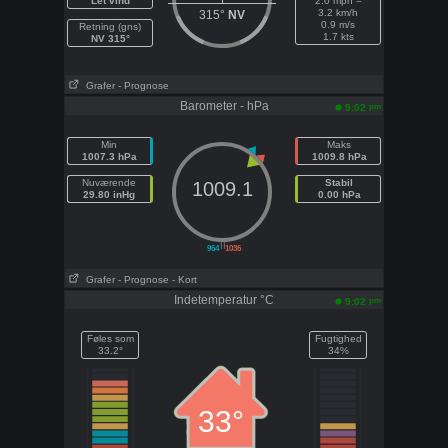
Let vind
2.0 mph =
3.2 km/h
315°
NV
0.9 m/s
Retning (gns)
1.7 kts
NV 315°
Grafer
- Prognose
Barometer - hPa
pm
9:02
Min
Maks
1007.3 hPa
1009.8 hPa
Nuværende
Stabil
1009.1
29.80 inHg
0.00 hPa
||
964
1036
Grafer
- Prognose
- Kort
Indetemperatur °C
pm
9:02
Føles som
Fugtighed
33.2°
34%
33°