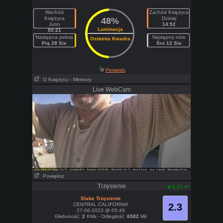
Wschód
Zachód Księżyca
Księżyca
Dzisiaj
48%
Jutro
14:52
Luminacja
00:21
Następna pełnia
Następny nów
Ostatnia Kwadra
Pią 28 Sie
Śro 12 Sie
Perseids
O Księżycu
- Meteory
Live WebCam
Powiększ
Trzęsienie
am
8:33
Slabe Trzęsienie
CENTRAL CALIFORNIA
2.3
27-06-2023 @ 05:49
Głebokość:
2
KMs - Odległość:
6582
Mil