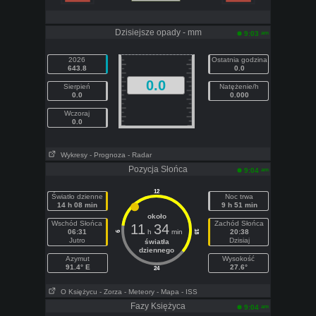
Dzisiejsze opady - mm
am
9:03
2026
Ostatnia godzina
643.8
0.0
0.0
Sierpień
Natężenie/h
0.0
0.000
Wczoraj
0.0
Wykresy
- Prognoza
- Radar
Pozycja Słońca
am
9:04
12
Światło dzienne
Noc trwa
14 h 08 min
9 h 51 min
około
Wschód Słońca
Zachód Słońca
11
34
06:31
h
min
20:38
18
6
Jutro
Dzisiaj
światła
dziennego
Azymut
Wysokość
91.4° E
27.6°
24
O Księżycu
- Zorza
- Meteory
- Mapa
- ISS
Fazy Księżyca
am
9:04