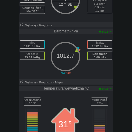
Lekki powiew
2.0 mph =
3.2 km/h
127°
SE
0.9 m/s
Kierunek (śred.)
1.7 kts
NW 315°
Wykresy
- Prognoza
Barometr - hPa
am
9:03
Min.
Maks.
1011.3 hPa
1012.8 hPa
Obecnie
Bez zmian
1012.7
29.91 inHg
0.00 hPa
||
964
1036
Wykresy
- Prognoza
- Mapa
Temperatura wewnętrzna °C
am
9:03
Odczuwalna
Wilgotność
30.5°
35%
31°