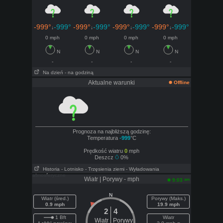
-999°
-999°
-999°
-999°
-999°
-999°
-999°
-999°
↓
↓
↓
↓
0 mph
0 mph
0 mph
0 mph
N
N
N
N
-
-
-
-
Na dzień
- na godziną
Aktualne warunki
Offline
Prognoza na najbliższą godzinę:
Temperatura
-999
°C
Prędkość wiatru
0
mph
Deszcz
0%
Historia
- Lotnisko
- Trzęsienia ziemi
- Wyładowania
atmosferyczne
Wiatr | Porywy - mph
am
9:03
N
Wiatr (śred.)
Porywy (Maks.)
0.9 mph
19.9 mph
2
4
1 Bft
Wiatr
Wiatr
Porywy