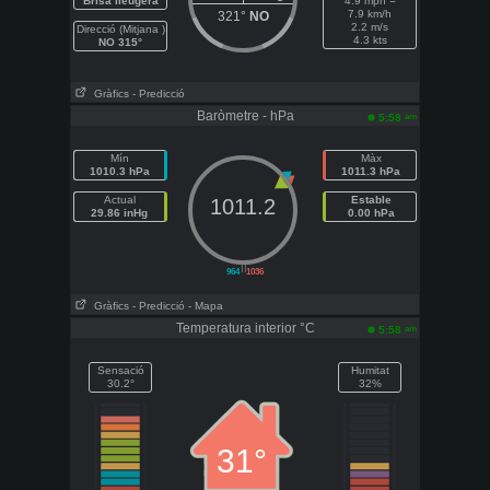
Brisa lleugera
4.9 mph =
7.9 km/h
321°
NO
2.2 m/s
Direcció (Mitjana )
4.3 kts
NO 315°
Gràfics
- Predicció
Baròmetre - hPa
am
5:58
Mín
Màx
1010.3 hPa
1011.3 hPa
Actual
Estable
1011.2
29.86 inHg
0.00 hPa
||
964
1036
Gràfics
- Predicció
- Mapa
Temperatura interior °C
am
5:58
Sensació
Humitat
30.2°
32%
31°