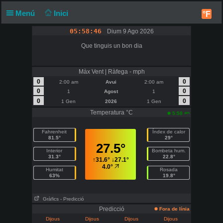
Menú
Inici
°F
05:58:47
Dium 9 Ago 2026
Que tinguis un bon dia
Màx Vent | Ràfega - mph
0
0
2:00 am
Avui
2:00 am
0
0
1
Agost
1
0
0
1 Gen
2026
1 Gen
Temperatura °C
am
5:58
Fahrenheit
Índex de calor
81.5°
29°
27.5°
Interior
Bombeta hum.
31.3°
22.8°
↑
31.6°
↓
27.1°
4.0°
Humitat
Rosada
63%
19.8°
Gràfics
- Predicció
Predicció
Fora de línia
Dijous
Dijous
Dijous
Dijous