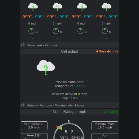
-999°
-999°
-999°
-999°
-999°
-999°
-999°
-999°
↓
↓
↓
↓
0 mph
0 mph
0 mph
0 mph
N
N
N
N
-
-
-
-
Diàriament
- Per hora
Cel actual
Fora de línia
Previsió d’una hora:
Temperatura
-999
°C
Velocitat del vent
0
mph
Pluja
0%
Història
- Aeroport
- Terratrèmols
- Llamp
Vent | Ràfega - mph
am
5:58
N
Vent (Mitjana )
Ràfega (Màx)
2.9 mph
10.0 mph
5
7
2 Bft
Vent
Vent
Ràfega