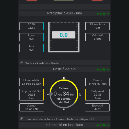
Precipitació Avui - mm
am
5:58
2026
Última hora
643.8
0.0
0.0
Agost
Valorar/h
0.4
0.000
Ahir
0.4
Gràfics
- Predicció
- Radar
Posició del Sol
am
5:58
12
Llum del dia
Foscor
14 Hrs 02 Min
9 Hrs 57 Min
Estimat
Pujada del Sol
Sol posat
0
34
06:33
Hrs
Min
20:35
18
6
Avui
Avui
til sortida
del Sol
Azimut
Elevació
62.4° ENE
-6.8°
24
Informació de la lluna
- Aurora
- Meteors
- Mapa
- ISS
Informació en fase lluna
am
5:58