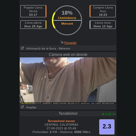
Pujada Lluna
Conjunt Lluna
Demà
Avui
18%
03:17
18:23
Lluminància
Lluna plena
Lluna nova
Minvant
Dive 28 Ago
Dime 12 Ago
Perseids
Informació de la lluna
- Meteors
Càmera web en directe
Ampliar
Terratrèmol
am
5:44
Terratrèmol menor
CENTRAL CALIFORNIA
2.3
27-06-2023 @ 05:49
Profunditat:
2
KM - Distància:
6582
Milles