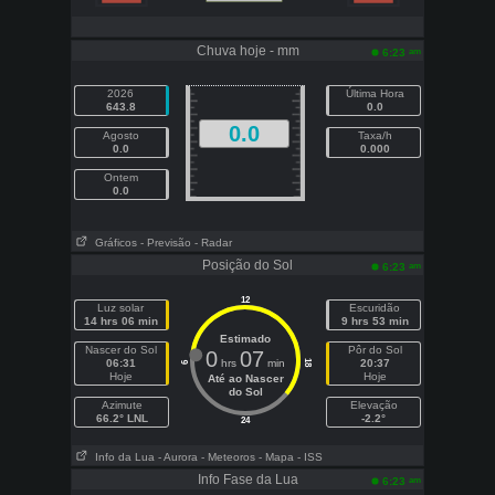
Chuva hoje - mm
am
6:23
2026
Última Hora
643.8
0.0
0.0
Agosto
Taxa/h
0.0
0.000
Ontem
0.0
Gráficos
- Previsão
- Radar
Posição do Sol
am
6:23
12
Luz solar
Escuridão
14 hrs 06 min
9 hrs 53 min
Estimado
Nascer do Sol
Pôr do Sol
0
07
06:31
hrs
min
20:37
18
6
Hoje
Hoje
Até ao Nascer
do Sol
Azimute
Elevação
66.2° LNL
-2.2°
24
Info da Lua
- Aurora
- Meteoros
- Mapa
- ISS
Info Fase da Lua
am
6:23