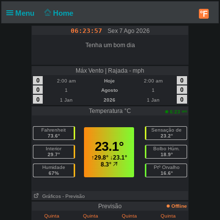
Menu
Home
°F
06:23:58
Sex 7 Ago 2026
Tenha um bom dia
Máx Vento | Rajada - mph
0
0
2:00 am
Hoje
2:00 am
0
0
1
Agosto
1
0
0
1 Jan
2026
1 Jan
Temperatura °C
am
6:23
Fahrenheit
Sensação de
73.6°
23.2°
23.1°
Interior
Bolbo Húm.
29.7°
18.9°
↑
29.8°
↓
23.1°
8.3°
Humidade
Ptº Orvalho
67%
16.6°
Gráficos
- Previsão
Previsão
Offline
Quinta
Quinta
Quinta
Quinta