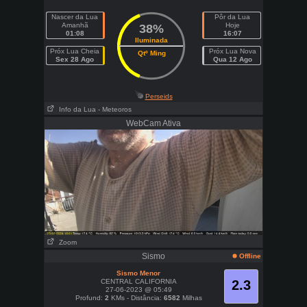
Nascer da Lua
Pôr da Lua
Amanhã
Hoje
38%
01:08
16:07
Iluminada
Próx Lua Cheia
Próx Lua Nova
Qtº Ming
Sex 28 Ago
Qua 12 Ago
Perseids
Info da Lua
- Meteoros
WebCam Ativa
Zoom
Sismo
Offline
Sismo Menor
CENTRAL CALIFORNIA
2.3
27-06-2023 @ 05:49
Profund:
2
KMs - Distância:
6582
Milhas