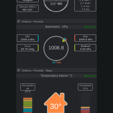
Aragem
2.9 mph =
4.7 km/h
310°
NO
1.3 m/s
Direção (Méd )
2.5 kts
NO 315°
Gráficos
- Previsão
Barómetro - hPa
am
6:23
Mín
Máx
1008.4 hPa
1009.8 hPa
Atual
Estável
1008.8
29.79 inHg
0.00 hPa
||
964
1036
Gráficos
- Previsão
- Mapa
Temperatura Interior °C
am
6:23
Sensação
Humidade
de
31%
28.6°
30°