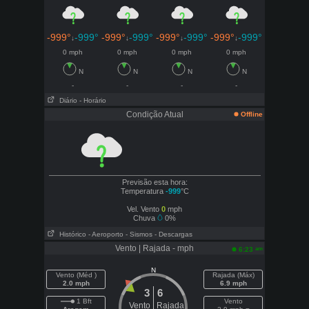
-999°
-999°
-999°
-999°
-999°
-999°
-999°
-999°
↓
↓
↓
↓
0 mph
0 mph
0 mph
0 mph
N
N
N
N
-
-
-
-
Diário
- Horário
Condição Atual
Offline
Previsão esta hora:
Temperatura
-999
°C
Vel. Vento
0
mph
Chuva
0%
Histórico
- Aeroporto
- Sismos
- Descargas
Vento | Rajada - mph
am
6:23
N
Vento (Méd )
Rajada (Máx)
2.0 mph
6.9 mph
3
6
1 Bft
Vento
Vento
Rajada