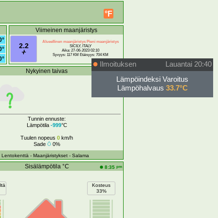
°F
Viimeinen maanjäristys
0°
Alueellinen maanjäristys Pieni maanjäristys
2.2
SICILY, ITALY
0°
Aika: 27-06-2023 02:10
Syvyys: 117 KM Etäisyys: 704 KM
0°
Ilmoituksen
Lauantai 20:40
Nykyinen taivas
Poissa
Lämpöindeksi Varoitus
Lämpöhalvaus
33.7°C
Tunnin ennuste:
Lämpötila
-999
°C
Tuulen nopeus
0
km/h
Sade
0%
- Lentokenttä
- Maanjäristykset
- Salama
Sisälämpötila °C
pm
8:35
ltä
Kosteus
33%