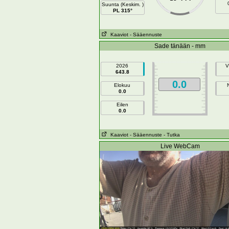
Suunta (Keskim. )
PL 315°
Kaaviot
- Sääennuste
Sade tänään - mm
2026
V
643.8
0.0
Elokuu
0.0
Eilen
0.0
Kaaviot
- Sääennuste
- Tutka
Live WebCam