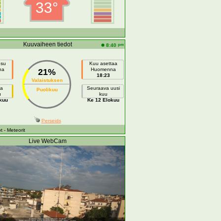
33°
Kuuvaiheen tiedot
pm
8:40
usu
Kuu asettaa
na
Huomenna
21%
18:23
Valaistuksen
a
Seuraava uusi
Puolikuu
u
kuu
kuu
Ke 12 Elokuu
Perseids
t
- Meteorit
Live WebCam