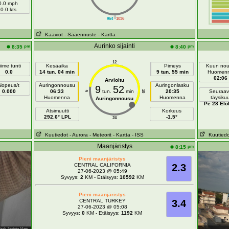
0.0 mph
0.0 kts
||
964
1036
Kaaviot
- Sääennuste
- Kartta
Aurinko sijainti
pm
pm
8:35
8:40
12
iime tunti
Kesäaika
Pimeys
Kuun no
0.0
14 tun. 04 min
9 tun. 55 min
Huomen
02:06
Arvioitu
Nopeus/t
Auringonnousu
Auringonlasku
9
52
0.000
06:33
tun.
min
20:35
Seuraav
18
6
Huomenna
Huomenna
täysiku
Auringonnousu
Pe 28 Elo
Atsimuutti
Korkeus
292.6° LPL
-1.5°
24
Kuutiedot
- Aurora
- Meteorit
- Kartta
- ISS
Kuutiedo
Maanjäristys
pm
8:15
Pieni maanjäristys
CENTRAL CALIFORNIA
2.3
27-06-2023 @ 05:49
Syvyys:
2
KM - Etäisyys:
10592
KM
Pieni maanjäristys
CENTRAL TURKEY
3.4
27-06-2023 @ 05:08
Syvyys:
0
KM - Etäisyys:
1192
KM