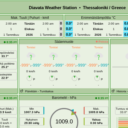
Diavata Weather Station • Thessaloniki / Greece
Mak. Tuuli | Puhuri - km/t
Enimmäislämpötila °C
0
0.0°
0.
2:00 am
Tänään
2:00 am
2:00 am
Tänään
2:00 am
0
0.0°
0.
1
Elokuu
1
1
Elokuu
1
0
0.0°
0.
1 Tammikuu
2026
1 Tammikuu
1 Tammikuu
2026
1 Tammikuu
Sääennuste
Poissa
pm
8:35
Torstai
Torstai
Torstai
Torstai
mpöindeksi
33.7°
kä polttimo
-999°
-999°
-999°
-999°
-999°
-999°
-999°
-999°
↓
↓
↓
↓
25.2°
0 km/h
0 km/h
0 km/h
0 km/h
astepiste
22.9°
P
P
P
P
-
-
-
-
Päivittäin
- Tuntitaksa
Historia
Barometri - hPa
pm
pm
8:35
8:35
uri (Mak.)
Min
Mak.
Tuntuu si
3.9 km/t
1007.3 hPa
1009.8 hPa
33.0°
Tuuli
Nykyinen
Vakaa
1009.0
.0 km/h =
29.80 inHg
0.00 hPa
0.0 m/s