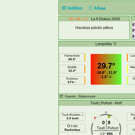
Valikko
Alkaa
20:40:53
La 8 Elokuu 2026
0
Hauskaa päivän jatkoa
0
0
Lämpötila °C
Fahrenheit
Lä
85.5°
29.7°
Sisällä
Mär
33.4°
↑
38.8°
↓
21.9°
-1.6°
Kosteus
K
67% ↑
Kaaviot
- Sääennuste
Tuuli | Puhuri - km/t
P
Tuuli (Keskim. )
Puh
0.0 km/t
3
0
8
0 Bft
Tuuli
Puhuri
Rauhoittaa
0
13°
PPI