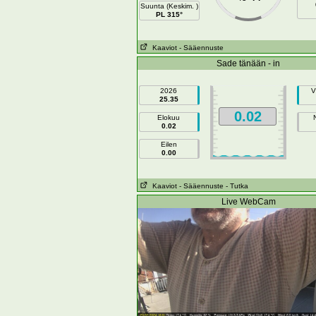
Suunta (Keskim. )
PL 315°
Kaaviot
- Sääennuste
Sade tänään - in
2026
V
25.35
0.02
Elokuu
0.02
Eilen
0.00
Kaaviot
- Sääennuste
- Tutka
Live WebCam