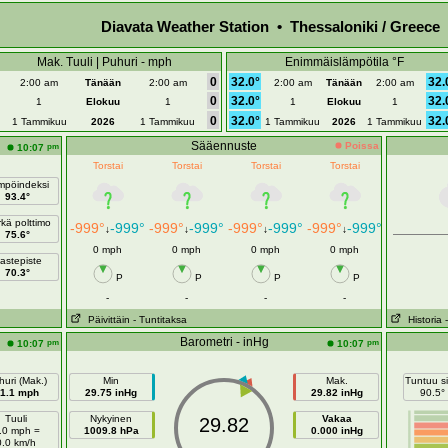
Diavata Weather Station • Thessaloniki / Greece
Mak. Tuuli | Puhuri - mph
Enimmäislämpötila °F
0
32.0°
32.
2:00 am
Tänään
2:00 am
2:00 am
Tänään
2:00 am
0
32.0°
32.
1
Elokuu
1
1
Elokuu
1
0
32.0°
32.
1 Tammikuu
2026
1 Tammikuu
1 Tammikuu
2026
1 Tammikuu
Sääennuste
Poissa
pm
10:07
Torstai
Torstai
Torstai
Torstai
mpöindeksi
93.4°
kä polttimo
-999°
-999°
-999°
-999°
-999°
-999°
-999°
-999°
↓
↓
↓
↓
75.6°
0 mph
0 mph
0 mph
0 mph
astepiste
70.3°
P
P
P
P
-
-
-
-
Päivittäin
- Tuntitaksa
Historia
Barometri - inHg
pm
pm
10:07
10:07
uri (Mak.)
Min
Mak.
Tuntuu si
1.1 mph
29.75 inHg
29.82 inHg
90.5°
Tuuli
Nykyinen
Vakaa
29.82
.0 mph =
1009.8 hPa
0.000 inHg
0.0 km/h