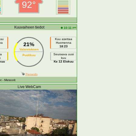
92°
Kuuvaiheen tiedot
pm
10:11
usu
Kuu asettaa
na
Huomenna
21%
18:23
Valaistuksen
a
Seuraava uusi
Puolikuu
u
kuu
kuu
Ke 12 Elokuu
Perseids
t
- Meteorit
Live WebCam