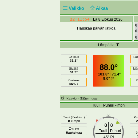
Valikko
Alkaa
22:11:54
La 8 Elokuu 2026
0
Hauskaa päivän jatkoa
0
0
Lämpötila °F
Celsius
Lä
31.1°
88.0°
Sisällä
Mär
91.9°
↑
101.8°
↓
71.4°
9.0°
Kosteus
K
56% ↓
Kaaviot
- Sääennuste
Tuuli | Puhuri - mph
P
Tuuli (Keskim. )
Puh
0.0 mph
2
0
0
0 Bft
Tuuli
Puhuri
Rauhoittaa
0
45°
PI