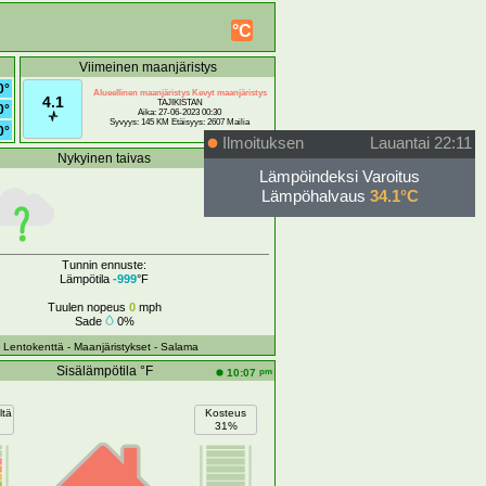
°C
Viimeinen maanjäristys
0°
Alueellinen maanjäristys Kevyt maanjäristys
4.1
TAJIKISTAN
0°
Aika: 27-06-2023 00:30
Syvyys: 145 KM Etäisyys: 2607 Mailia
0°
Ilmoituksen
Lauantai 22:11
Nykyinen taivas
Poissa
Lämpöindeksi Varoitus
Lämpöhalvaus
34.1°C
Tunnin ennuste:
Lämpötila
-999
°F
Tuulen nopeus
0
mph
Sade
0%
- Lentokenttä
- Maanjäristykset
- Salama
Sisälämpötila °F
pm
10:07
ltä
Kosteus
31%