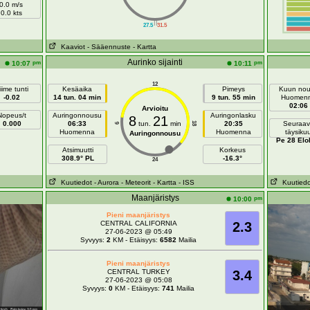
0.0 m/s
0.0 kts
||
27.5
31.5
Kaaviot
- Sääennuste
- Kartta
Aurinko sijainti
pm
pm
10:07
10:11
12
iime tunti
Kesäaika
Pimeys
Kuun no
-0.02
14 tun. 04 min
9 tun. 55 min
Huomen
02:06
Arvioitu
Nopeus/t
Auringonnousu
Auringonlasku
8
21
0.000
06:33
tun.
min
20:35
Seuraav
18
6
Huomenna
Huomenna
täysiku
Auringonnousu
Pe 28 Elo
Atsimuutti
Korkeus
308.9° PL
-16.3°
24
Kuutiedot
- Aurora
- Meteorit
- Kartta
- ISS
Kuutiedo
Maanjäristys
pm
10:00
Pieni maanjäristys
CENTRAL CALIFORNIA
2.3
27-06-2023 @ 05:49
Syvyys:
2
KM - Etäisyys:
6582
Mailia
Pieni maanjäristys
CENTRAL TURKEY
3.4
27-06-2023 @ 05:08
Syvyys:
0
KM - Etäisyys:
741
Mailia