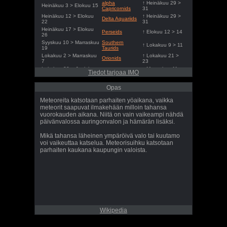
alpha
↑ Heinäkuu 29 >
Heinäkuu 3 > Elokuu 15
Capricornids
31
Heinäkuu 12 > Elokuu
↑ Heinäkuu 29 >
Delta Aquariids
22
31
Heinäkuu 17 > Elokuu
Perseids
↑ Elokuu 12 > 14
26
Syyskuu 10 > Marraskuu
Southern
↑ Lokakuu 9 > 11
19
Taurids
Lokakuu 2 > Marraskuu
↑ Lokakuu 21 >
Orionids
7
23
Lokakuu 20 > Joulukuu
↑ Marraskuu 11 >
Northern Taurids
Tiedot tarjoaa IMO
9
13
Marraskuu 6 > Joulukuu
↑ Marraskuu 16 >
Leonids
Opas
1
18
Joulukuu 4 > Joulukuu
↑ Joulukuu 13 >
Geminids
Meteoreita katsotaan parhaiten yöaikana, vaikka
18
15
meteorit saapuvat ilmakehään milloin tahansa
Joulukuu 17 > Joulukuu
↑ Joulukuu 21 >
Ursids
vuorokauden aikana. Niitä on vain vaikeampi nähdä
27
23
päivänvalossa auringonvalon ja hämärän lisäksi.
Mikä tahansa läheinen ympäröivä valo tai kuutamo
voi vaikeuttaa katselua. Meteorisuihku katsotaan
parhaiten kaukana kaupungin valoista.
Wikipedia