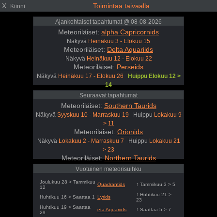
X
Toimintaa taivaalla
Kiinni
Ajankohtaiset tapahtumat @ 08-08-2026
Meteoriläiset:
alpha Capricornids
Näkyvä
Heinäkuu 3 - Elokuu 15
Meteoriläiset:
Delta Aquariids
Näkyvä
Heinäkuu 12 - Elokuu 22
Meteoriläiset:
Perseids
Näkyvä
Heinäkuu 17 - Elokuu 26
Huippu Elokuu 12 >
14
Seuraavat tapahtumat
Meteoriläiset:
Southern Taurids
Näkyvä
Syyskuu 10 - Marraskuu 19
Huippu
Lokakuu 9
> 11
Meteoriläiset:
Orionids
Näkyvä
Lokakuu 2 - Marraskuu 7
Huippu
Lokakuu 21
> 23
Meteoriläiset:
Northern Taurids
Näkyvä
Lokakuu 20 - Joulukuu 9
Huippu
Marraskuu
Vuotuinen meteorisuihku
11 > 13
Joulukuu 28 > Tammikuu
Quadrantids
↑ Tammikuu 3 > 5
12
↑ Huhtikuu 21 >
Huhtikuu 16 > Saattaa 1
Lyrids
23
Huhtikuu 19 > Saattaa
eta Aquariids
↑ Saattaa 5 > 7
29