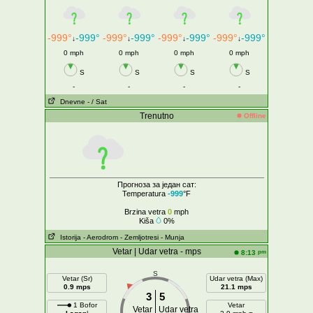
-999°
-999°
-999°
-999°
-999°
-999°
-999°
-999°
↓
↓
↓
↓
0 mph
0 mph
0 mph
0 mph
S
S
S
S
-
-
-
-
Dnevne
- / Sat
Trenutno
Offline
Прогноза за један сат:
Temperatura
-999
°F
Brzina vetra
0
mph
Kiša
0%
Istorija
- Aerodrom
- Zemljotresi
- Munja
Vetar | Udar vetra - mps
pm
8:13
S
Vetar (Sr)
Udar vetra (Max)
0.9 mps
21.1 mps
3
5
1 Bofor
Vetar
Vetar
Udar vetra