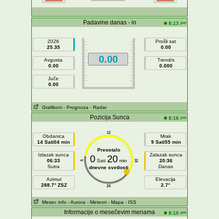
Padavine danas - in
pm
8:13
2026
Prošli sat
25.35
0.00
0.00
Avgusta
Trend/s
0.00
0.000
Juče
0.00
Grafikoni
- Prognoza
- Radar
Pozicija Sunca
pm
8:16
12
Obdanica
Mrak
14 Sati04 min
9 Sati55 min
Preostalo
Izlazak sunca
Zalazak sunca
0
20
06:33
Sati
min
20:36
18
6
Sutra
Danas
dnevne svetlosti
Azimut
Elevacija
288.7° ZSZ
2.7°
24
Mesec info
- Aurora
- Meteori
- Mapa
- ISS
Informacije o mesečevim menama
pm
8:16