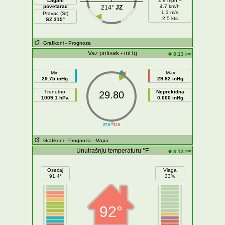
Lagani
2.9 mph =
povetarac
4.7 km/h
214°
JZ
1.3 m/s
Pravac (Sr)
2.5 kts
SZ 315°
Grafikoni
- Prognoza
Vaz.pritisak - inHg
pm
8:13
Min
Max
29.75 inHg
29.82 inHg
Trenutno
Neprekidna
29.80
1009.1 hPa
0.000 inHg
||
27.5
31.5
Grafikoni
- Prognoza
- Mapa
Unutrašnju temperaturu °F
pm
8:13
Osećaj
Vlaga
91.4°
33%
92°