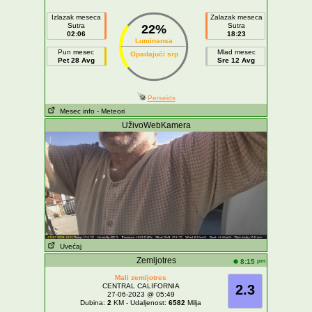
Izlazak meseca
Zalazak meseca
Sutra
Sutra
22%
02:06
18:23
Luminansa
Pun mesec
Mlad mesec
Opadajući srp
Pet 28 Avg
Sre 12 Avg
Perseids
Mesec info
- Meteori
UživoWebKamera
Uvećaj
Zemljotres
pm
8:15
Mali zemljotres
CENTRAL CALIFORNIA
2.3
27-06-2023 @ 05:49
Dubina:
2
KM - Udaljenost:
6582
Milja