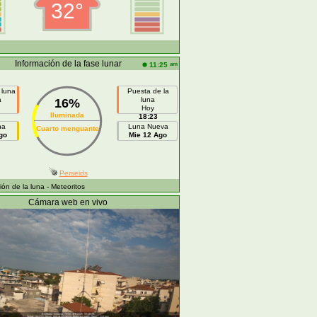
32°
Información de la fase lunar
am
11:25
 luna
Puesta de la
a
luna
16%
Hoy
Iluminada
18:23
na
Luna Nueva
Cuarto menguante
go
Mie 12 Ago
Perseids
ón de la luna
- Meteoritos
Cámara web en vivo