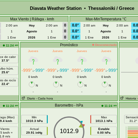
Diavata Weather Station • Thessaloniki / Greece
Max Viento | Ráfaga - kmh
Max-MinTemperatura °C
0
0.0°
0.0
2:00 am
Hoy
2:00 am
2:00 am
Hoy
2:00 am
0
0.0°
0.0
1
Agosto
1
1
Agosto
1
0
0.0°
0.0
1 Ene
2026
1 Ene
1 Ene
2026
1 Ene
Pronóstico
Desconectado
am
11:24
Jueves
Jueves
Jueves
Jueves
ice de calor
37.5°
ulbo húm.
-999°
-999°
-999°
-999°
-999°
-999°
-999°
-999°
↓
↓
↓
↓
25.6°
0 km/h
0 km/h
0 km/h
0 km/h
to de rocío
22.4°
N
N
N
N
-
-
-
-
Diario
- Cada hora
Historia
Baromettro - hPa
am
am
11:24
11:24
faga (Max)
Min
Max
Sensaci
9.4 kmh
1010.3 hPa
1013.1 hPa
31.2°
Viento
Actual
Estable
1012.9
.5 km/h =
29.91 inHg
0.00 hPa
1.8 m/s