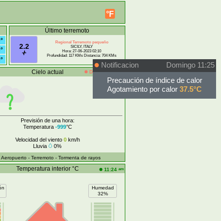
°F
Último terremoto
°
Regional Terremoto pequeño
2.2
SICILY, ITALY
°
Hora: 27-06-2023 02:10
Profundidad: 117 KMs Distancia: 704 KMs
°
Notificacion
Domingo 11:25
Cielo actual
Desconectado
Precaución de índice de calor
Agotamiento por calor
37.5°C
Previsión de una hora:
Temperatura
-999
°C
Velocidad del viento
0
km/h
Lluvia
0%
- Aeropuerto
- Terremoto
- Tormenta de rayos
Temperatura interior °C
am
11:24
ón
Humedad
32%