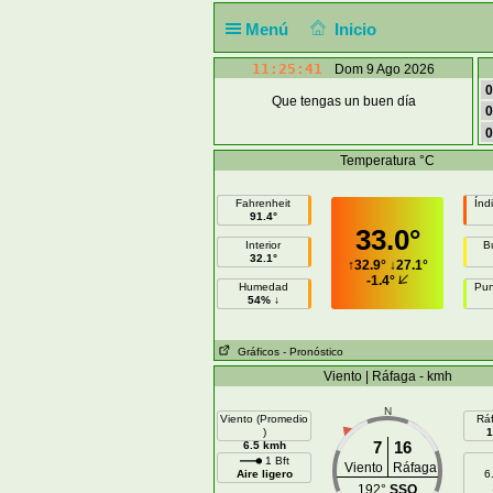
Menú
Inicio
11:25:41
Dom 9 Ago 2026
0
Que tengas un buen día
0
0
Temperatura °C
Fahrenheit
Índ
91.4°
33.0°
Interior
B
32.1°
↑
32.9°
↓
27.1°
-1.4°
Humedad
Pun
54% ↓
Gráficos
- Pronóstico
Viento | Ráfaga - kmh
N
Viento (Promedio
Rá
)
1
7
16
6.5 kmh
1 Bft
Viento
Ráfaga
Aire ligero
6
192°
SSO