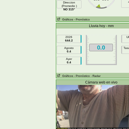
Direccion
(Promedio )
NO 315°
Gráficos
- Pronóstico
Lluvia hoy - mm
2026
U
644.2
0.0
Agosto
Tasa
0.4
Ayer
0.4
Gráficos
- Pronóstico
- Radar
Cámara web en vivo