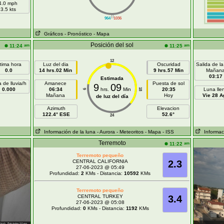
4.0 mph
3.5 kts
||
964
1036
Gráficos
- Pronóstico
- Mapa
Posición del sol
am
am
11:24
11:25
12
ltima hora
Luz del dia
Oscuridad
Salida de la
0.0
14 hrs.02 Min
9 hrs.57 Min
Mañan
03:17
Estimada
 de lluvia/h
Amanece
Puesta de sol
9
09
0.000
06:34
hrs.
Min
20:35
Luna lle
18
6
Mañana
Hoy
Vie 28 A
de luz del día
Azimuth
Elevacion
122.4° ESE
52.6°
24
Información de la luna
- Aurora
- Meteoritos
- Mapa
- ISS
Informaci
Terremoto
am
11:22
Terremoto pequeño
CENTRAL CALIFORNIA
2.3
27-06-2023 @ 05:49
Profundidad:
2
KMs - Distancia:
10592
KMs
Terremoto pequeño
CENTRAL TURKEY
3.4
27-06-2023 @ 05:08
Profundidad:
0
KMs - Distancia:
1192
KMs