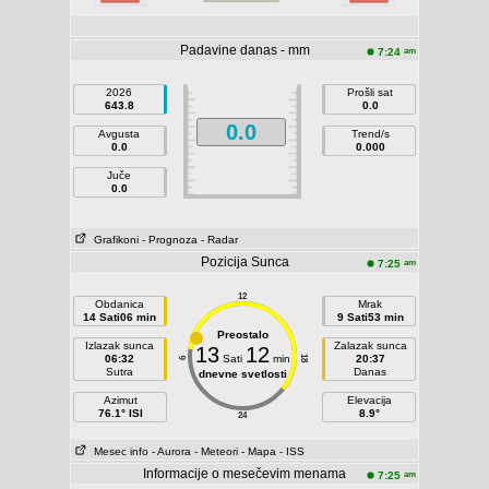
Padavine danas - mm
am
7:24
2026
Prošli sat
643.8
0.0
0.0
Avgusta
Trend/s
0.0
0.000
Juče
0.0
Grafikoni
- Prognoza
- Radar
Pozicija Sunca
am
7:25
12
Obdanica
Mrak
14 Sati06 min
9 Sati53 min
Preostalo
Izlazak sunca
Zalazak sunca
13
12
06:32
Sati
min
20:37
18
6
Sutra
Danas
dnevne svetlosti
Azimut
Elevacija
76.1° ISI
8.9°
24
Mesec info
- Aurora
- Meteori
- Mapa
- ISS
Informacije o mesečevim menama
am
7:25