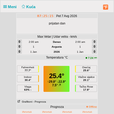
Meni
Kuća
°F
07:25:16
Pet 7 Avg 2026
prijatan dan
Max Vetar | Udar vetra - km/s
0
0
2:00 am
Danas
2:00 am
0
0
1
Avgusta
1
0
0
1 Jan
2026
1 Jan
Temperatura °C
am
7:24
Fahrenheit
Osećaj
77.7°
25.6°
25.4°
Indoor
Vlažne sijalice
30.4°
20.1°
↑
29.8°
↓
22.9°
7.5°
Vlaga
Tačka Rose
63% ↓
17.8°
Grafikoni
- Prognoza
Prognoza
Offline
Иetvrtak
Иetvrtak
Иetvrtak
Иetvrtak