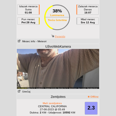
Izlazak meseca
Zalazak meseca
Sutra
Danas
38%
01:08
16:07
Luminansa
Pun mesec
Mlad mesec
Treća četvrtina
Pet 28 Avg
Sre 12 Avg
Perseids
Mesec info
- Meteori
UživoWebKamera
Uvećaj
Zemljotres
Offline
Mali zemljotres
CENTRAL CALIFORNIA
2.3
27-06-2023 @ 05:49
Dubina:
2
KM - Udaljenost:
10592
KM