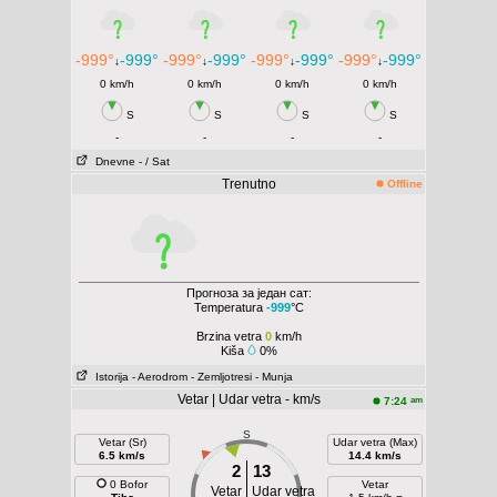
-999°
-999°
-999°
-999°
-999°
-999°
-999°
-999°
↓
↓
↓
↓
0 km/h
0 km/h
0 km/h
0 km/h
S
S
S
S
-
-
-
-
Dnevne
- / Sat
Trenutno
Offline
Прогноза за један сат:
Temperatura
-999
°C
Brzina vetra
0
km/h
Kiša
0%
Istorija
- Aerodrom
- Zemljotresi
- Munja
Vetar | Udar vetra - km/s
am
7:24
S
Vetar (Sr)
Udar vetra (Max)
6.5 km/s
14.4 km/s
2
13
0 Bofor
Vetar
Vetar
Udar vetra