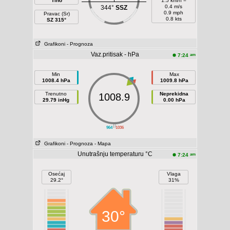
Tiho
1.5 km/h =
0.4 m/s
344°
SSZ
0.9 mph
Pravac (Sr)
0.8 kts
SZ 315°
Grafikoni
- Prognoza
Vaz.pritisak - hPa
am
7:24
Min
Max
1008.4 hPa
1009.8 hPa
Trenutno
Neprekidna
1008.9
29.79 inHg
0.00 hPa
||
964
1036
Grafikoni
- Prognoza
- Mapa
Unutrašnju temperaturu °C
am
7:24
Osećaj
Vlaga
29.2°
31%
30°