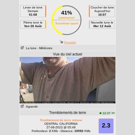
Lever de lune
Coucher de lune
Demain
Aujourd'hui
41%
01:08
16:07
Luminance
Pleine lune le
Nouvelle lune le
Troisième quart
Ven 28 Août
Mer 12 Août
Perseids
La lune
- Météores
Vue du ciel actuel
Agrandir
Tremblements de terre
am
12:37
Tremblement de terre mineur
CENTRAL CALIFORNIA
2.3
27-06-2023 @ 05:49
Profondeur:
2
KMs - Distance:
10592
KMs