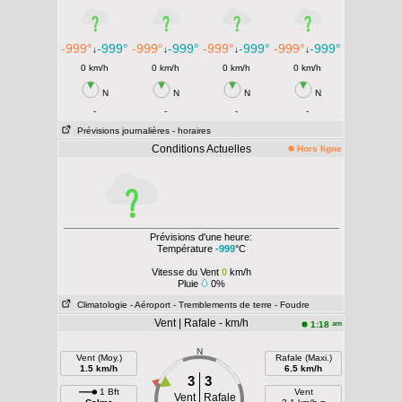
-999°
-999°
-999°
-999°
-999°
-999°
-999°
-999°
↓
↓
↓
↓
0 km/h
0 km/h
0 km/h
0 km/h
N
N
N
N
-
-
-
-
Prévisions journalières
- horaires
Conditions Actuelles
Hors ligne
Prévisions d'une heure:
Température
-999
°C
Vitesse du Vent
0
km/h
Pluie
0%
Climatologie
- Aéroport
- Tremblements de terre
- Foudre
Vent | Rafale - km/h
am
1:18
N
Vent (Moy.)
Rafale (Maxi.)
1.5 km/h
6.5 km/h
3
3
1 Bft
Vent
Vent
Rafale