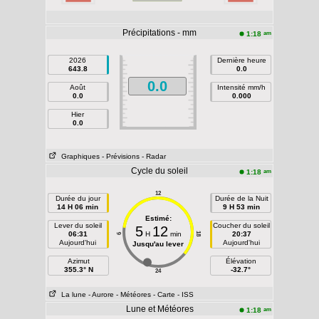
Précipitations - mm
am
1:18
2026
Dernière heure
643.8
0.0
0.0
Août
Intensité mm/h
0.0
0.000
Hier
0.0
Graphiques
- Prévisions
- Radar
Cycle du soleil
am
1:18
12
Durée du jour
Durée de la Nuit
14 H 06 min
9 H 53 min
Estimé:
Lever du soleil
Coucher du soleil
5
12
06:31
H
min
20:37
18
6
Aujourd'hui
Aujourd'hui
Jusqu'au lever
Azimut
Élévation
355.3° N
-32.7°
24
La lune
- Aurore
- Météores
- Carte
- ISS
Lune et Météores
am
1:18