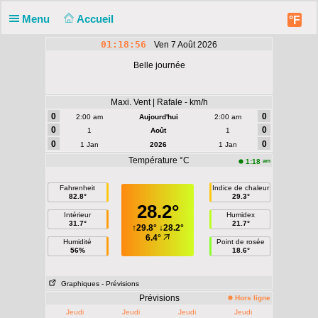
Menu
Accueil
°F
01:18:57
Ven 7 Août 2026
Belle journée
Maxi. Vent | Rafale - km/h
0
0
2:00 am
Aujourd'hui
2:00 am
0
0
1
Août
1
0
0
1 Jan
2026
1 Jan
Température °C
am
1:18
Fahrenheit
Indice de chaleur
82.8°
29.3°
28.2°
Intérieur
Humidex
31.7°
21.7°
↑
29.8°
↓
28.2°
6.4°
Humidité
Point de rosée
56%
18.6°
Graphiques
- Prévisions
Prévisions
Hors ligne
Jeudi
Jeudi
Jeudi
Jeudi