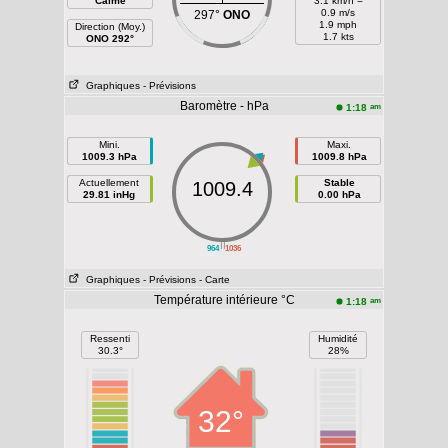
Calme
3.1 km/h =
0.9 m/s
297°
ONO
1.9 mph
Direction (Moy.)
1.7 kts
ONO 292°
Graphiques
- Prévisions
Baromètre - hPa
am
1:18
Mini.
Maxi.
1009.3 hPa
1009.8 hPa
Actuellement
Stable
1009.4
29.81 inHg
0.00 hPa
||
964
1036
Graphiques
- Prévisions
- Carte
Température intérieure °C
am
1:18
Ressenti
Humidité
30.3°
28%
32°