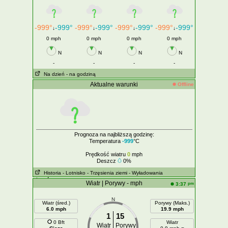
-999°
-999°
-999°
-999°
-999°
-999°
-999°
-999°
↓
↓
↓
↓
0 mph
0 mph
0 mph
0 mph
N
N
N
N
-
-
-
-
Na dzień
- na godziną
Aktualne warunki
Offline
Prognoza na najbliższą godzinę:
Temperatura
-999
°C
Prędkość wiatru
0
mph
Deszcz
0%
Historia
- Lotnisko
- Trzęsienia ziemi
- Wyładowania
atmosferyczne
Wiatr | Porywy - mph
pm
3:37
N
Wiatr (śred.)
Porywy (Maks.)
6.0 mph
19.9 mph
1
15
0 Bft
Wiatr
Wiatr
Porywy