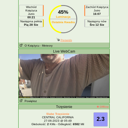
Wschód
Zachód Księżyca
Księżyca
Jutro
45%
Jutro
16:07
Luminacja
00:21
Następna pełnia
Następny nów
Ostatnia Kwadra
Pią 28 Sie
Śro 12 Sie
Perseids
O Księżycu
- Meteory
Live WebCam
Powiększ
Trzęsienie
Offline
Slabe Trzęsienie
CENTRAL CALIFORNIA
2.3
27-06-2023 @ 05:49
Głebokość:
2
KMs - Odległość:
6582
Mil