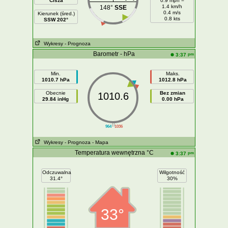
Cisza
0.9 mph =
1.4 km/h
148°
SSE
0.4 m/s
Kierunek (śred.)
0.8 kts
SSW 202°
Wykresy
- Prognoza
Barometr - hPa
pm
3:37
Min.
Maks.
1010.7 hPa
1012.8 hPa
Obecnie
Bez zmian
1010.6
29.84 inHg
0.00 hPa
||
964
1036
Wykresy
- Prognoza
- Mapa
Temperatura wewnętrzna °C
pm
3:37
Odczuwalna
Wilgotność
31.4°
30%
33°