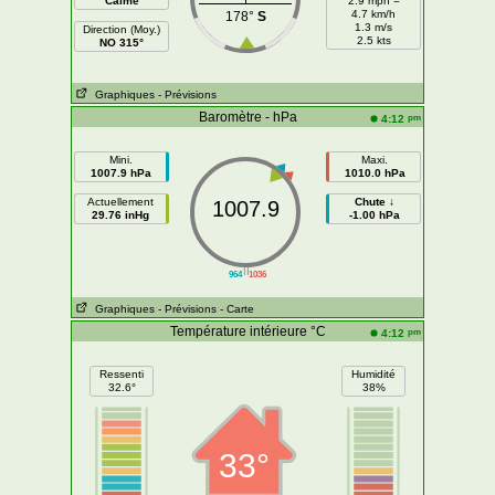
Calme
2.9 mph =
4.7 km/h
178°
S
1.3 m/s
Direction (Moy.)
2.5 kts
NO 315°
Graphiques
- Prévisions
Baromètre - hPa
pm
4:12
Mini.
Maxi.
1007.9 hPa
1010.0 hPa
Actuellement
Chute ↓
1007.9
29.76 inHg
-1.00 hPa
||
964
1036
Graphiques
- Prévisions
- Carte
Température intérieure °C
pm
4:12
Ressenti
Humidité
32.6°
38%
33°