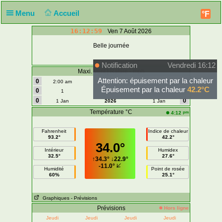
Menu
Accueil
°F
16:12:59
Ven 7 Août 2026
Belle journée
Notification
Vendredi 16:12
Maxi. Vent | Rafale - mph
Attention: épuisement par la chaleur
0
0
2:00 am
Aujourd'hui
2:00 am
Épuisement par la chaleur
42.2°C
0
0
1
Août
1
0
0
1 Jan
2026
1 Jan
Température °C
pm
4:12
Fahrenheit
Indice de chaleur
93.2°
42.2°
34.0°
Intérieur
Humidex
32.5°
27.6°
↑
34.3°
↓
22.9°
-11.0°
Humidité
Point de rosée
60%
25.1°
Graphiques
- Prévisions
Prévisions
Hors ligne
Jeudi
Jeudi
Jeudi
Jeudi