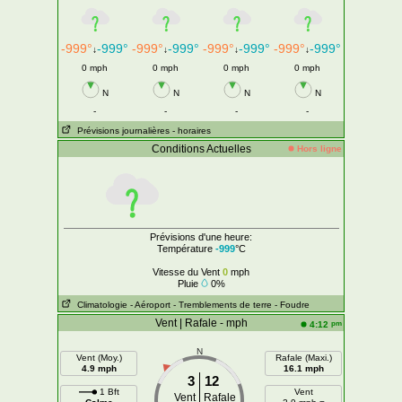
-999°
-999°
-999°
-999°
-999°
-999°
-999°
-999°
↓
↓
↓
↓
0 mph
0 mph
0 mph
0 mph
N
N
N
N
-
-
-
-
Prévisions journalières
- horaires
Conditions Actuelles
Hors ligne
Prévisions d'une heure:
Température
-999
°C
Vitesse du Vent
0
mph
Pluie
0%
Climatologie
- Aéroport
- Tremblements de terre
- Foudre
Vent | Rafale - mph
pm
4:12
N
Vent (Moy.)
Rafale (Maxi.)
4.9 mph
16.1 mph
3
12
1 Bft
Vent
Vent
Rafale