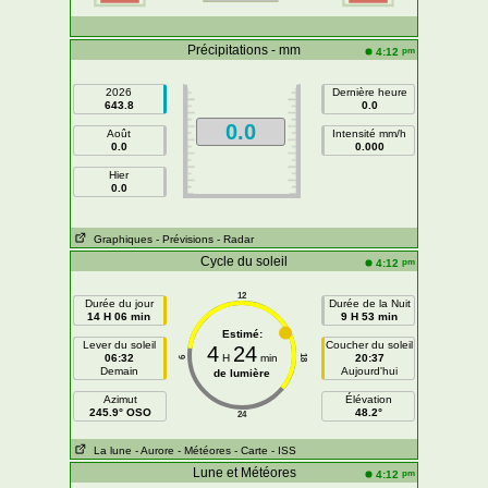
Précipitations - mm
pm
4:12
2026
Dernière heure
643.8
0.0
0.0
Août
Intensité mm/h
0.0
0.000
Hier
0.0
Graphiques
- Prévisions
- Radar
Cycle du soleil
pm
4:12
12
Durée du jour
Durée de la Nuit
14 H 06 min
9 H 53 min
Estimé:
Lever du soleil
Coucher du soleil
4
24
06:32
H
min
20:37
18
6
Demain
Aujourd'hui
de lumière
Azimut
Élévation
245.9° OSO
48.2°
24
La lune
- Aurore
- Météores
- Carte
- ISS
Lune et Météores
pm
4:12