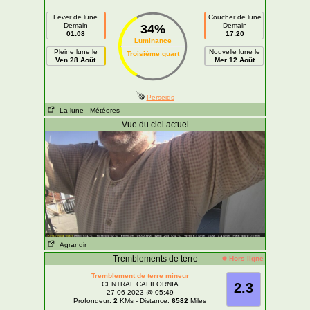
Lever de lune
Coucher de lune
Demain
Demain
34%
01:08
17:20
Luminance
Pleine lune le
Nouvelle lune le
Troisième quart
Ven 28 Août
Mer 12 Août
Perseids
La lune
- Météores
Vue du ciel actuel
Agrandir
Tremblements de terre
Hors ligne
Tremblement de terre mineur
CENTRAL CALIFORNIA
2.3
27-06-2023 @ 05:49
Profondeur:
2
KMs - Distance:
6582
Miles