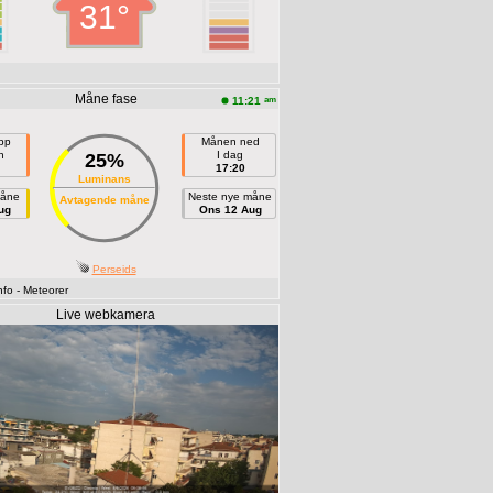
31°
Måne fase
am
11:21
pp
Månen ned
n
I dag
25%
17:20
Luminans
måne
Neste nye måne
Avtagende måne
ug
Ons 12 Aug
Perseids
nfo
- Meteorer
Live webkamera