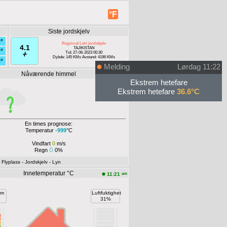
°F
Siste jordskjelv
°
Regional Lett jordskjelv
4.1
TAJIKISTAN
°
Tid: 27-06-2023 00:30
Dybde: 145 KMs Avstand: 4196 KMs
°
Melding
Lørdag 11:22
Nåværende himmel
Offline
Ekstrem hetefare
Ekstrem hetefare
36.6°C
En times prognose:
Temperatur
-999
°C
Vindfart
0
m/s
Regn
0%
- Flyplass
- Jordskjelv
- Lyn
Innetemperatur °C
am
11:21
om
Luftfuktighet
31%