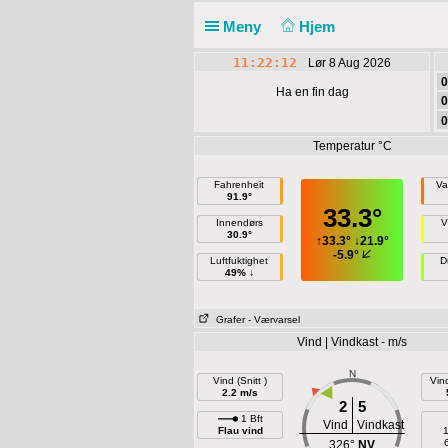
Meny
Hjem
11:22:13
Lør 8 Aug 2026
0
Ha en fin dag
0
0
Temperatur °C
Fahrenheit
Va
91.9°
33.3°
Innendørs
V
30.9°
↑
33.3°
↓
21.9°
-5.9°
Luftfuktighet
D
49% ↓
Grafer
- Værvarsel
Vind | Vindkast - m/s
N
Vind (Snitt )
Vin
2.2 m/s
2
5
1 Bft
Vind
Vindkast
Flau vind
1
326°
NV