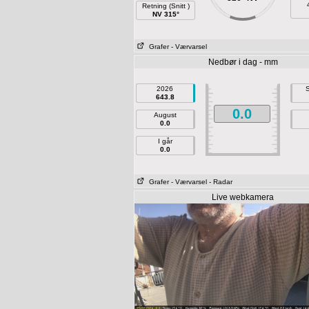
Retning (Snitt )
NV 315°
Grafer
- Værvarsel
Nedbør i dag - mm
2026
S
643.8
0.0
August
0.0
I går
0.0
Grafer
- Værvarsel
- Radar
Live webkamera