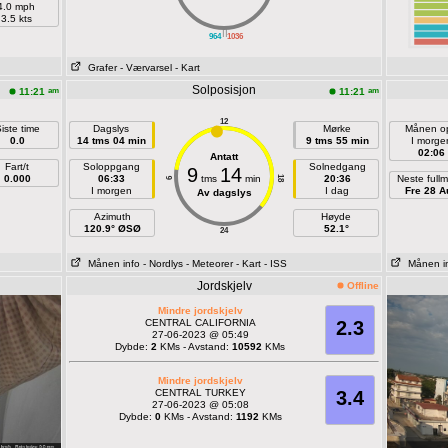
4.0 mph
3.5 kts
||
964
1036
Grafer
- Værvarsel
- Kart
Solposisjon
am
am
11:21
11:21
12
iste time
Dagslys
Mørke
Månen o
0.0
14 tms 04 min
9 tms 55 min
I morge
02:06
Antatt
Fart/t
Soloppgang
Solnedgang
9
14
0.000
06:33
tms
min
20:36
Neste full
18
6
I morgen
I dag
Fre 28 A
Av dagslys
Azimuth
Høyde
120.9° ØSØ
52.1°
24
Månen info
- Nordlys
- Meteorer
- Kart
- ISS
Månen i
Jordskjelv
Offline
Mindre jordskjelv
CENTRAL CALIFORNIA
2.3
27-06-2023 @ 05:49
Dybde:
2
KMs - Avstand:
10592
KMs
Mindre jordskjelv
CENTRAL TURKEY
3.4
27-06-2023 @ 05:08
Dybde:
0
KMs - Avstand:
1192
KMs