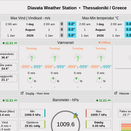
Diavata Weather Station • Thessaloniki / Greece
Max Vind | Vindkast - m/s
Max-Min temperatur °C
0
0.0°
0.0
2:00 am
I dag
2:00 am
2:00 am
I dag
2:00 am
0
0.0°
0.0
1
August
1
1
August
1
0
0.0°
0.0
1 Jan
2026
1 Jan
1 Jan
2026
1 Jan
Værvarsel
Offline
am
11:21
Torsdag
Torsdag
Torsdag
Torsdag
rmeindeks
36.6°
åte pære
-999°
-999°
-999°
-999°
-999°
-999°
-999°
-999°
↓
↓
↓
↓
24.6°
0 m/s
0 m/s
0 m/s
0 m/s
uggpunkt
21.1°
N
N
N
N
-
-
-
-
Daglig
- Hver time
Historie
Barometer - hPa
am
am
11:21
11:21
dkast (Max)
Min
Max
Føles s
5.4 m/s
1008.5 hPa
1009.7 hPa
29.7°
Vind
Gjeldene
Stødig
1009.6
.8 m/s =
29.81 inHg
0.00 hPa
6.5 km/h