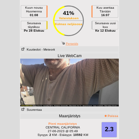
Kuun nousu
Kuu asettaa
Huomenna
Tänään
41%
01:08
16:07
Valaistuksen
Seuraava
Seuraava uusi
Kolmas neljäsosa
täysikuu
kuu
Pe 28 Elokuu
Ke 12 Elokuu
Perseids
Kuutiedot
- Meteorit
Live WebCam
Suurentaa
Maanjäristys
Poissa
Pieni maanjäristys
CENTRAL CALIFORNIA
2.3
27-06-2023 @ 05:49
Syvyys:
2
KM - Etäisyys:
10592
KM