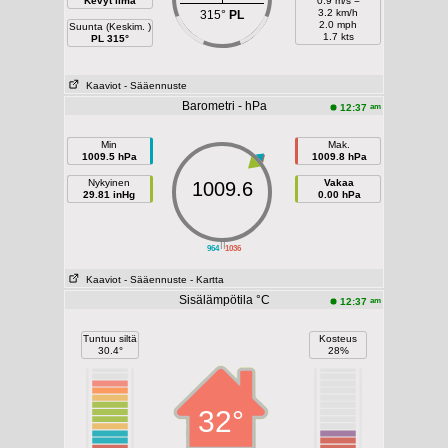
Kevyt ilma
0.9 m/s =
3.2 km/h
315°
PL
2.0 mph
Suunta (Keskim. )
1.7 kts
PL 315°
Kaaviot
- Sääennuste
Barometri - hPa
am
12:37
Min
Mak.
1009.5 hPa
1009.8 hPa
Nykyinen
Vakaa
1009.6
29.81 inHg
0.00 hPa
||
964
1036
Kaaviot
- Sääennuste
- Kartta
Sisälämpötila °C
am
12:37
Tuntuu siltä
Kosteus
30.4°
28%
32°