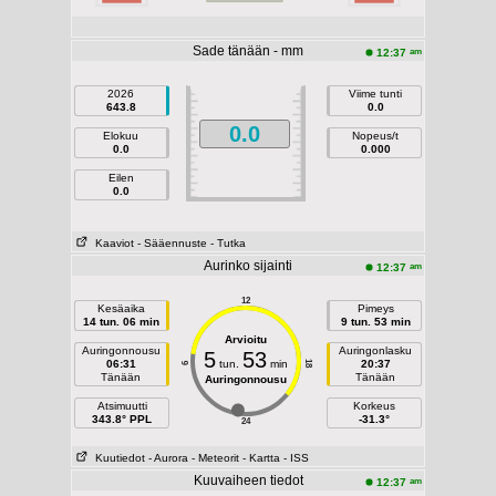
Sade tänään - mm
am
12:37
2026
Viime tunti
643.8
0.0
0.0
Elokuu
Nopeus/t
0.0
0.000
Eilen
0.0
Kaaviot
- Sääennuste
- Tutka
Aurinko sijainti
am
12:37
12
Kesäaika
Pimeys
14 tun. 06 min
9 tun. 53 min
Arvioitu
Auringonnousu
Auringonlasku
5
53
06:31
tun.
min
20:37
18
6
Tänään
Tänään
Auringonnousu
Atsimuutti
Korkeus
343.8° PPL
-31.3°
24
Kuutiedot
- Aurora
- Meteorit
- Kartta
- ISS
Kuuvaiheen tiedot
am
12:37