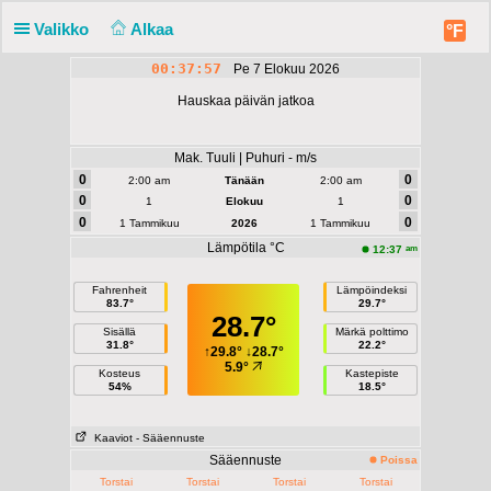
Valikko
Alkaa
°F
00:37:57
Pe 7 Elokuu 2026
Hauskaa päivän jatkoa
Mak. Tuuli | Puhuri - m/s
0
0
2:00 am
Tänään
2:00 am
0
0
1
Elokuu
1
0
0
1 Tammikuu
2026
1 Tammikuu
Lämpötila °C
am
12:37
Fahrenheit
Lämpöindeksi
83.7°
29.7°
28.7°
Sisällä
Märkä polttimo
31.8°
22.2°
↑
29.8°
↓
28.7°
5.9°
Kosteus
Kastepiste
54%
18.5°
Kaaviot
- Sääennuste
Sääennuste
Poissa
Torstai
Torstai
Torstai
Torstai