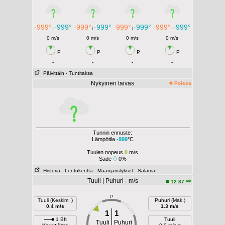
-999°
-999°
-999°
-999°
-999°
-999°
-999°
-999°
↓
↓
↓
↓
0 m/s
0 m/s
0 m/s
0 m/s
P
P
P
P
-
-
-
-
Päivittäin
- Tuntitaksa
Nykyinen taivas
Poissa
Tunnin ennuste:
Lämpötila
-999
°C
Tuulen nopeus
0
m/s
Sade
0%
Historia
- Lentokenttä
- Maanjäristykset
- Salama
Tuuli | Puhuri - m/s
am
12:37
P
Tuuli (Keskim. )
Puhuri (Mak.)
0.4 m/s
1.3 m/s
1
1
1 Bft
Tuuli
Tuuli
Puhuri