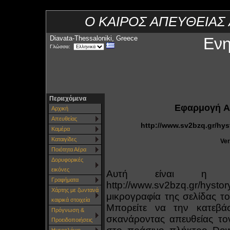
Ο ΚΑΙΡΟΣ ΑΠΕΥΘΕΙΑΣ
Diavata-Thessaloniki, Greece
Εν
Γλώσσα:
Περιεχόμενα
Εφαρμογή An
Αρχική
Απευθείας
http://www.sv2bzq.gr/hy
Καμέρα
Καταιγίδες
Ver
Ποιότητα Αέρα
Δορυφορικές
εικόνες
Αυτή είναι η κ
Γραφήματα
http://www.sv2bzq.gr/hyst
Χάρτης με ζωντανά
μικρογραφία της σελίδας τ
καιρικά στοιχεία
Μπορείτε να την κατεβά
Πρόγνωση &
σκανάροντας απευθείας τ
Προειδοποιήσεις