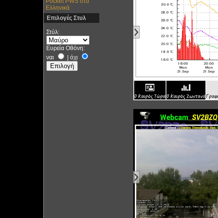
Pocket PWS στα
Ελληνικά
Επιλογές Στυλ
Στύλ:
Ευρεία Οθόνη:
ναι
|
όχι