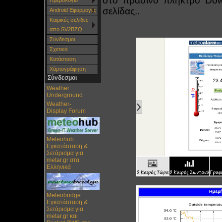
στο πράσινο πλήκτρο Dow
Ημερολόγιο
σελίδας..
Android Εφαρμογές
Καιρικές σελίδες
απο SV2BZQ
Σύνδεσμοι
Σχετικά
Κατάσταση
Χάρτoγράφηση
Σύνδεσμοι
Weather
Underground
Weather-
Display Forum
Meteohub
Εγκατάσταση &
Σετάρισμα για
metar.gr στα
Ελληνικά
Meteobridge
Εγκατάσταση &
Σετάρισμα για
metar.gr και