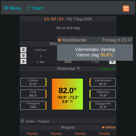
Meny
Start
°C
23:47:22
Fre 7 Aug 2026
Ha en bra dag
Meddelande
Fredag ​​# 23:47
Max Vind | Vindil - mpt
Värmeindex Varning
0
0
2:00 am
I dag
2:00 am
Värme slag
30.8°C
0
0
1
Augusti
1
0
0
1 Jan
2026
1 Jan
Temperatur °F
pm
11:46
Celsius
Värmeindex
27.8°
87.4°
82.0°
Inuti
Våtlampa
89.2°
75.9°
↑
93.9°
↓
73.2°
9.8°
Fuktighet
Daggpunkt
74%
72.9°
Grafer
- Prognos
Prognos
Off-line
Torsdag
Torsdag
Torsdag
Torsdag