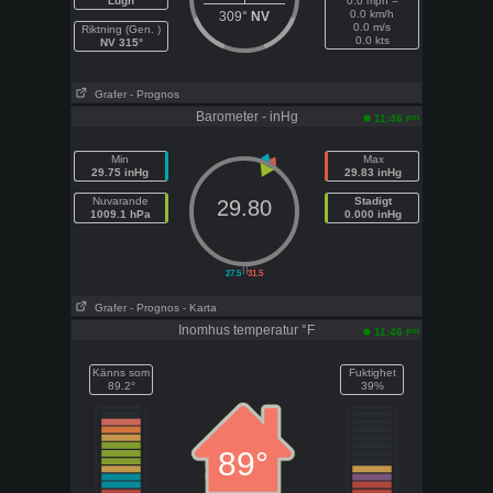
Lugn
0.0 mph =
0.0 km/h
309°
NV
0.0 m/s
Riktning (Gen. )
0.0 kts
NV 315°
Grafer
- Prognos
Barometer - inHg
pm
11:46
Min
Max
29.75 inHg
29.83 inHg
Nuvarande
Stadigt
29.80
1009.1 hPa
0.000 inHg
||
27.5
31.5
Grafer
- Prognos
- Karta
Inomhus temperatur °F
pm
11:46
Känns som
Fuktighet
89.2°
39%
89°