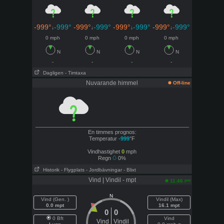
-999°
-999°
-999°
-999°
-999°
-999°
-999°
-999°
↓
↓
↓
↓
0 mph
0 mph
0 mph
0 mph
N
N
N
N
-
-
-
-
Dagligen
- Timtaxa
Nuvarande himmel
Off-line
En timmes prognos:
Temperatur
-999
°F
Vindhastighet
0
mph
Regn
0%
Historik
- Flygplats
- Jordbävningar
- Blixt
Vind | Vindil - mpt
pm
11:46
N
Vind (Gen. )
Vindil (Max)
0.0 mpt
16.1 mpt
0
0
0 Bft
Vind
Vind
Vindil