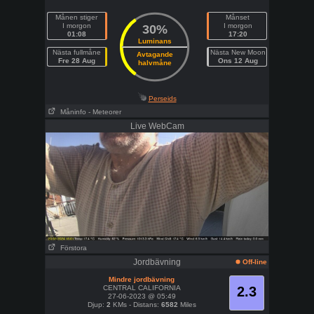
Månen stiger
Månset
I morgon
I morgon
30%
01:08
17:20
Luminans
Nästa fullmåne
Nästa New Moon
Avtagande
Fre 28 Aug
Ons 12 Aug
halvmåne
Perseids
Måninfo
- Meteorer
Live WebCam
Förstora
Jordbävning
Off-line
Mindre jordbävning
CENTRAL CALIFORNIA
2.3
27-06-2023 @ 05:49
Djup:
2
KMs - Distans:
6582
Miles