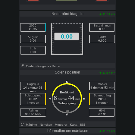
Nederbörd idag - in
pm
11:46
2026
Sista timmen
25.35
0.00
0.00
Augusti
Fart/t
0.00
0.000
I går
0.00
Grafer
- Prognos
- Radar
Solens position
pm
11:47
12
Dagsljus
Mörker
14 timmar 06
9 timmar 53 min
min
Beräknad
Soluppgång
Solnedgång
6
44
06:32
timmar
min
20:36
18
6
I morgon
I morgon
Soluppgång
Azimut
Höjd
330.5° NNV
-27.9°
24
Måninfo
- Norrsken
- Meteorer
- Karta
- ISS
Information om månfasen
pm
11:47