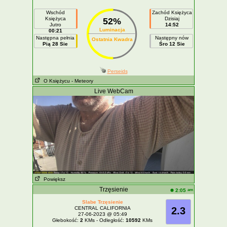
Wschód
Zachód Księżyca
Księżyca
Dzisiaj
52%
Jutro
14:52
Luminacja
00:21
Następna pełnia
Następny nów
Ostatnia Kwadra
Pią 28 Sie
Śro 12 Sie
Perseids
O Księżycu
- Meteory
Live WebCam
Powiększ
Trzęsienie
am
2:05
Slabe Trzęsienie
CENTRAL CALIFORNIA
2.3
27-06-2023 @ 05:49
Głebokość:
2
KMs - Odległość:
10592
KMs