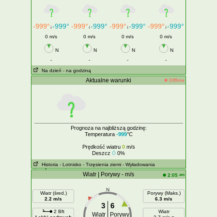
-999°
-999°
-999°
-999°
-999°
-999°
-999°
-999°
↓
↓
↓
↓
0 m/s
0 m/s
0 m/s
0 m/s
N
N
N
N
-
-
-
-
Na dzień
- na godziną
Aktualne warunki
Offline
Prognoza na najbliższą godzinę:
Temperatura
-999
°C
Prędkość wiatru
0
m/s
Deszcz
0%
Historia
- Lotnisko
- Trzęsienia ziemi
- Wyładowania
atmosferyczne
Wiatr | Porywy - m/s
am
2:05
N
Wiatr (śred.)
Porywy (Maks.)
2.2 m/s
6.3 m/s
3
6
2 Bft
Wiatr
Wiatr
Porywy