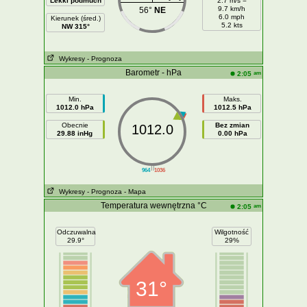
Lekki podmuch
2.7 m/s =
9.7 km/h
56°
NE
6.0 mph
Kierunek (śred.)
5.2 kts
NW 315°
Wykresy
- Prognoza
Barometr - hPa
am
2:05
Min.
Maks.
1012.0 hPa
1012.5 hPa
Obecnie
Bez zmian
1012.0
29.88 inHg
0.00 hPa
||
964
1036
Wykresy
- Prognoza
- Mapa
Temperatura wewnętrzna °C
am
2:05
Odczuwalna
Wilgotność
29.9°
29%
31°