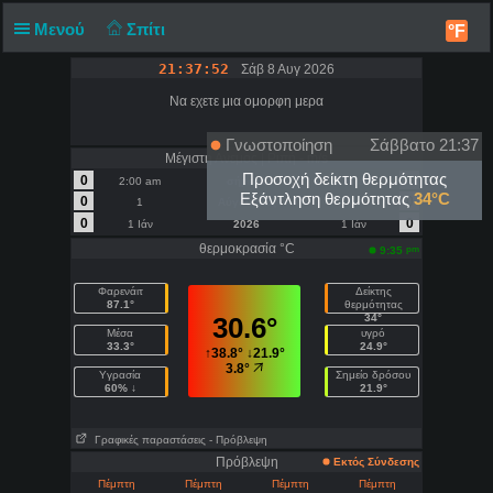
Μενού
Σπίτι
°F
21:37:52
Σάβ 8 Αυγ 2026
Να εχετε μια ομορφη μερα
Γνωστοποίηση
Σάββατο 21:37
Μέγιστη Ανεμος | Ριπή - m/s
Προσοχή δείκτη θερμότητας
0
0
2:00 am
σήμερα
2:00 am
Εξάντληση θερμότητας
34°C
0
0
1
Αύγουστος
1
0
0
1 Ιάν
2026
1 Ιάν
θερμοκρασία °C
pm
9:35
Φαρενάιτ
Δείκτης
87.1°
θερμότητας
30.6°
34°
Μέσα
υγρό
33.3°
24.9°
↑
38.8°
↓
21.9°
3.8°
Υγρασία
Σημείο δρόσου
60% ↓
21.9°
Γραφικές παραστάσεις
- Πρόβλεψη
Πρόβλεψη
Εκτός Σύνδεσης
Πέμπτη
Πέμπτη
Πέμπτη
Πέμπτη