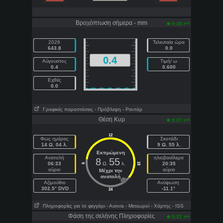
Βροχόπτωση σήμερα - mm
pm
9:35
2026
Τελευταία ώρα
643.8
0.0
0.4
Αύγουστος
Τιμή/ ω
0.4
0.600
Εχθές
0.0
Γραφικές παραστάσεις
- Πρόβλεψη
- Ραντάρ
Θέση Κυρ
pm
9:37
12
Φως ημέρας
Σκοτάδι
14 Ω. 04 λ.
9 Ω. 55 λ.
Εκτιμώμενη
Ανατολή
ηλιοβασίλεμα
8
55
06:33
Ω.
λ.
20:35
18
6
αύριο
αύριο
Μέχρι την
ανατολή
Aζιμούθιο
Ανύψωση
302.5° DVD
-11.1°
24
Πληροφορίες για το φεγγάρι
- Αυrora
- Μετεωροί
- Χάρτης
- ISS
Φάση της σελήνης Πληροφορίες
pm
9:37