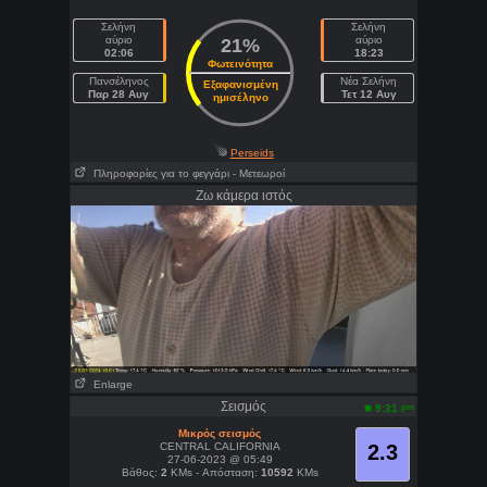
Σελήνη
Σελήνη
αύριο
αύριο
21%
02:06
18:23
Φωτεινότητα
Πανσέληνος
Νέα Σελήνη
Εξαφανισμένη
Παρ 28 Αυγ
Τετ 12 Αυγ
ημισέληνο
Perseids
Πληροφορίες για το φεγγάρι
- Μετεωροί
Ζω κάμερα ιστός
Enlarge
Σεισμός
pm
9:31
Μικρός σεισμός
CENTRAL CALIFORNIA
2.3
27-06-2023 @ 05:49
Βάθος:
2
KMs - Απόσταση:
10592
KMs