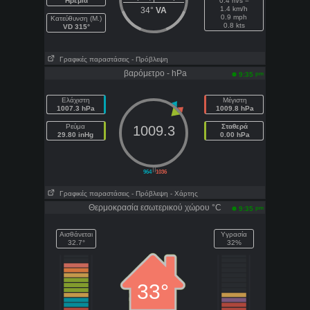
Ηρεμία
0.4 m/s =
1.4 km/h
34°
VA
0.9 mph
Κατεύθυνση (Μ.)
0.8 kts
VD 315°
Γραφικές παραστάσεις
- Πρόβλεψη
βαρόμετρο - hPa
pm
9:35
Ελάχιστη
Μέγιστη
1007.3 hPa
1009.8 hPa
Ρεύμα
Σταθερά
1009.3
29.80 inHg
0.00 hPa
||
964
1036
Γραφικές παραστάσεις
- Πρόβλεψη
- Χάρτης
Θερμοκρασία εσωτερικού χώρου °C
pm
9:35
Αισθάνεται
Υγρασία
32.7°
32%
33°