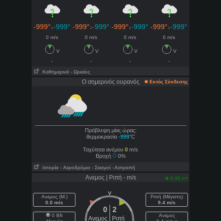
-999°
-999°
-999°
-999°
-999°
-999°
-999°
-999°
↓
↓
↓
↓
0 m/s
0 m/s
0 m/s
0 m/s
V
V
V
V
-
-
-
-
Καθημερινά
- Ωριαίος
Ο σημερινός ουρανός
Εκτός Σύνδεσης
Πρόβλεψη μίας ώρας:
θερμοκρασία
-999
°C
Ταχύτητα ανέμου
0
m/s
Βροχή
0%
Ιστορία
- Aεροδρόμιο
- Σεισμοί
- Αστραπή
Ανεμος | Ριπή - m/s
pm
9:35
V
Ανεμος (Μ.)
Ριπή (Μέγιστη)
0.0 m/s
9.4 m/s
0
2
0 Bft
Ανεμος
Ανεμος
Ριπή