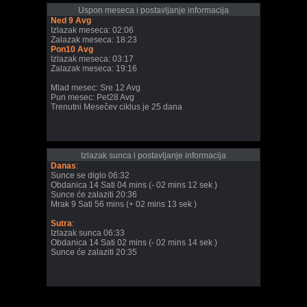
Uspon meseca i postavljanje informacija
Ned 9 Avg
Izlazak meseca: 02:06
Zalazak meseca: 18:23
Pon10 Avg
Izlazak meseca: 03:17
Zalazak meseca: 19:16
Mlad mesec: Sre 12 Avg
Pun mesec: Pet28 Avg
Trenutni Mesečev ciklus je 25 dana
Izlazak sunca i postavljanje informacija
Danas
:
Sunce se diglo 06:32
Obdanica 14 Sati 04 mins (- 02 mins 12 sek )
Sunce će zalaziti 20:36
Mrak 9 Sati 56 mins (+ 02 mins 13 sek )
Sutra
:
Izlazak sunca 06:33
Obdanica 14 Sati 02 mins (- 02 mins 14 sek )
Sunce će zalaziti 20:35