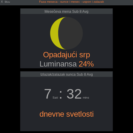
X
Faza meseca - sunce i mesec - uspon i zalazak
Blizu
Mesečeva mena Sub 8 Avg
Opadajući srp
Luminansa
24%
Izlazak/zalazak sunca Sub 8 Avg
7
: 32
Sati
mins
dnevne svetlosti