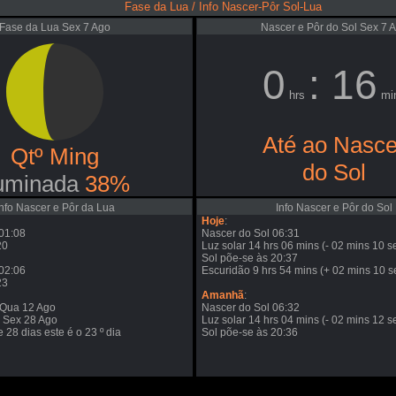
Fase da Lua / Info Nascer-Pôr Sol-Lua
Fase da Lua Sex 7 Ago
Nascer e Pôr do Sol Sex 7 
0
: 16
hrs
mi
Até ao Nasce
Qtº Ming
do Sol
luminada
38%
Info Nascer e Pôr da Lua
Info Nascer e Pôr do Sol
Hoje
:
01:08
Nascer do Sol 06:31
20
Luz solar 14 hrs 06 mins (- 02 mins 10 s
Sol põe-se às 20:37
02:06
Escuridão 9 hrs 54 mins (+ 02 mins 10 s
23
Amanhã
:
 Qua 12 Ago
Nascer do Sol 06:32
: Sex 28 Ago
Luz solar 14 hrs 04 mins (- 02 mins 12 s
e 28 dias este é o 23 º dia
Sol põe-se às 20:36