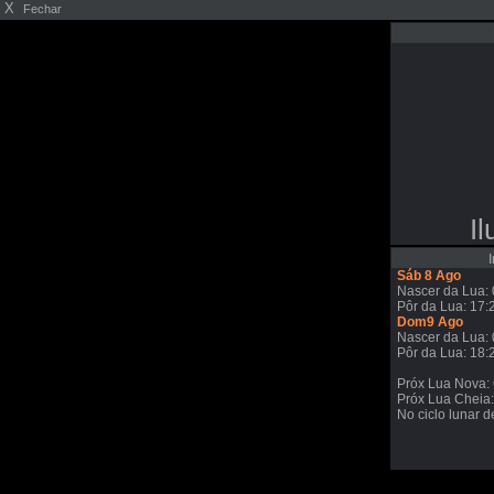
X
Fechar
I
Sáb 8 Ago
Nascer da Lua: 
Pôr da Lua: 17:
Dom9 Ago
Nascer da Lua: 
Pôr da Lua: 18:
Próx Lua Nova:
Próx Lua Cheia
No ciclo lunar d