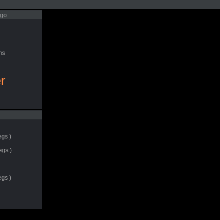
Ago
ns
r
egs )
egs )
egs )