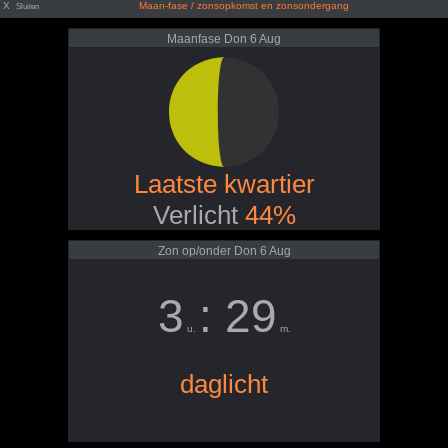
X
Maan-fase / zonsopkomst en zonsondergang
Sluiten
Maanfase Don 6 Aug
Laatste kwartier
Verlicht
44%
Zon op/onder Don 6 Aug
3
: 29
u.
m.
daglicht