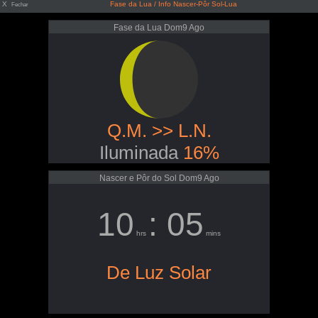
X
Fase da Lua / Info Nascer-Pôr Sol-Lua
Fechar
Fase da Lua Dom9 Ago
Q.M. >> L.N.
Iluminada
16%
Nascer e Pôr do Sol Dom9 Ago
10
: 05
hrs
mins
De Luz Solar