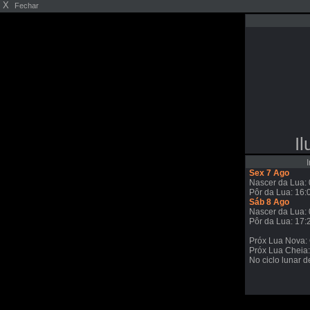
X
Fechar
I
Sex 7 Ago
Nascer da Lua: 
Pôr da Lua: 16:
Sáb 8 Ago
Nascer da Lua: 
Pôr da Lua: 17:
Próx Lua Nova:
Próx Lua Cheia
No ciclo lunar d