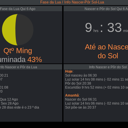
Fase da Lua / Info Nascer-Pôr Sol-Lua
Fase da Lua Qui 6 Ago
Nascer e Pôr do Sol Qui 6 
9
: 33
hrs
mi
Até ao Nasce
Qtº Ming
do Sol
luminada
43%
Info Nascer e Pôr da Lua
Info Nascer e Pôr do Sol
Hoje
:
00:21
Sol nasceu às 06:30
07
Luz solar 14 hrs 08 mins (- 02 mins 11 s
Pôr do Sol 20:38
01:08
Escuridão 9 hrs 52 mins (+ 02 mins 10 s
20
Amanhã
:
 Qua 12 Ago
Nascer do Sol 06:31
: Sex 28 Ago
Luz solar 14 hrs 06 mins (- 02 mins 10 s
e 28 dias este é o 23 º dia
Sol põe-se às 20:37