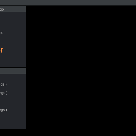
Ago
ns
r
egs )
egs )
egs )