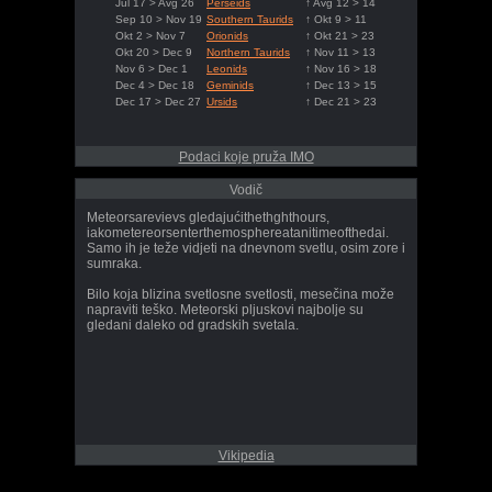
Jul 17 > Avg 26
Perseids
↑ Avg 12 > 14
Sep 10 > Nov 19
Southern Taurids
↑ Okt 9 > 11
Okt 2 > Nov 7
Orionids
↑ Okt 21 > 23
Okt 20 > Dec 9
Northern Taurids
↑ Nov 11 > 13
Nov 6 > Dec 1
Leonids
↑ Nov 16 > 18
Dec 4 > Dec 18
Geminids
↑ Dec 13 > 15
Dec 17 > Dec 27
Ursids
↑ Dec 21 > 23
Podaci koje pruža IMO
Vodič
Meteorsarevievs gledajućithethghthours,
iakometereorsenterthemosphereatanitimeofthedai.
Samo ih je teže vidjeti na dnevnom svetlu, osim zore i
sumraka.
Bilo koja blizina svetlosne svetlosti, mesečina može
napraviti teško. Meteorski pljuskovi najbolje su
gledani daleko od gradskih svetala.
Vikipedia