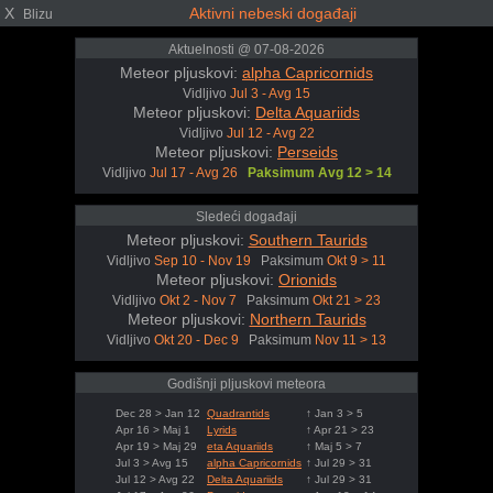
X
Aktivni nebeski događaji
Blizu
Aktuelnosti @ 07-08-2026
Meteor pljuskovi:
alpha Capricornids
Vidljivo
Jul 3 - Avg 15
Meteor pljuskovi:
Delta Aquariids
Vidljivo
Jul 12 - Avg 22
Meteor pljuskovi:
Perseids
Vidljivo
Jul 17 - Avg 26
Paksimum Avg 12 > 14
Sledeći događaji
Meteor pljuskovi:
Southern Taurids
Vidljivo
Sep 10 - Nov 19
Paksimum
Okt 9 > 11
Meteor pljuskovi:
Orionids
Vidljivo
Okt 2 - Nov 7
Paksimum
Okt 21 > 23
Meteor pljuskovi:
Northern Taurids
Vidljivo
Okt 20 - Dec 9
Paksimum
Nov 11 > 13
Godišnji pljuskovi meteora
Dec 28 > Jan 12
Quadrantids
↑ Jan 3 > 5
Apr 16 > Maj 1
Lyrids
↑ Apr 21 > 23
Apr 19 > Maj 29
eta Aquariids
↑ Maj 5 > 7
Jul 3 > Avg 15
alpha Capricornids
↑ Jul 29 > 31
Jul 12 > Avg 22
Delta Aquariids
↑ Jul 29 > 31