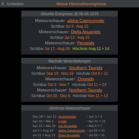
X
Aktive Himmelsereignisse
Schließen
Aktuelle Ereignisse @ 08-08-2026
Meteorschauer:
alpha Capricornids
Sichtbar
Jul 3 - Aug 15
Meteorschauer:
Delta Aquariids
Sichtbar
Jul 12 - Aug 22
Meteorschauer:
Perseids
Sichtbar
Jul 17 - Aug 26
Höchste Aug 12 > 14
Nächste Veranstaltungen
Meteorschauer:
Southern Taurids
Sichtbar
Sep 10 - Nov 19
Höchste
Oct 9 > 11
Meteorschauer:
Orionids
Sichtbar
Oct 2 - Nov 7
Höchste
Oct 21 > 23
Meteorschauer:
Northern Taurids
Sichtbar
Oct 20 - Dez 9
Höchste
Nov 11 > 13
Jährliche Meteorschauer
Dez 28 > Jan 12
Quadrantids
↑ Jan 3 > 5
Apr 16 > Mai 1
Lyrids
↑ Apr 21 > 23
Apr 19 > Mai 29
eta Aquariids
↑ Mai 5 > 7
Jul 3 > Aug 15
alpha Capricornids
↑ Jul 29 > 31
Jul 12 > Aug 22
Delta Aquariids
↑ Jul 29 > 31