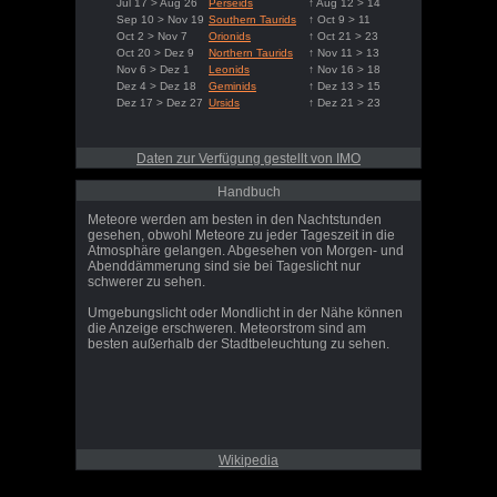
Jul 17 > Aug 26
Perseids
↑ Aug 12 > 14
Sep 10 > Nov 19
Southern Taurids
↑ Oct 9 > 11
Oct 2 > Nov 7
Orionids
↑ Oct 21 > 23
Oct 20 > Dez 9
Northern Taurids
↑ Nov 11 > 13
Nov 6 > Dez 1
Leonids
↑ Nov 16 > 18
Dez 4 > Dez 18
Geminids
↑ Dez 13 > 15
Dez 17 > Dez 27
Ursids
↑ Dez 21 > 23
Daten zur Verfügung gestellt von IMO
Handbuch
Meteore werden am besten in den Nachtstunden
gesehen, obwohl Meteore zu jeder Tageszeit in die
Atmosphäre gelangen. Abgesehen von Morgen- und
Abenddämmerung sind sie bei Tageslicht nur
schwerer zu sehen.
Umgebungslicht oder Mondlicht in der Nähe können
die Anzeige erschweren. Meteorstrom sind am
besten außerhalb der Stadtbeleuchtung zu sehen.
Wikipedia