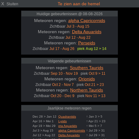
X
Te zien aan de hemel
Sluiten
Huidige gebeurtenissen @ 08-08-2026
Meteoren regen:
alpha Capricornids
Zichtbaar
Jul 3 - Aug 15
Meteoren regen:
Delta Aquariids
Zichtbaar
Jul 12 - Aug 22
Meteoren regen:
Perseids
Zichtbaar
Jul 17 - Aug 26
piek Aug 12 > 14
Volgende gebeurtenissen
Meteoren regen:
Southern Taurids
Zichtbaar
Sep 10 - Nov 19
piek
Oct 9 > 11
Meteoren regen:
Orionids
Zichtbaar
Oct 2 - Nov 7
piek
Oct 21 > 23
Meteoren regen:
Northern Taurids
Zichtbaar
Oct 20 - Dec 9
piek
Nov 11 > 13
Jaarlijkse meteoren regen
Dec 28 > Jan 12
Quadrantids
↑ Jan 3 > 5
Apr 16 > Mei 1
Lyrids
↑ Apr 21 > 23
Apr 19 > Mei 29
eta Aquariids
↑ Mei 5 > 7
Jul 3 > Aug 15
alpha Capricornids
↑ Jul 29 > 31
Jul 12 > Aug 22
Delta Aquariids
↑ Jul 29 > 31