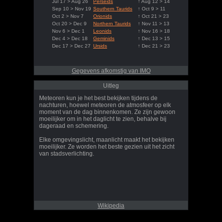
Jul 17 > Aug 26
Perseids
↑ Aug 12 > 14
Sep 10 > Nov 19
Southern Taurids
↑ Oct 9 > 11
Oct 2 > Nov 7
Orionids
↑ Oct 21 > 23
Oct 20 > Dec 9
Northern Taurids
↑ Nov 11 > 13
Nov 6 > Dec 1
Leonids
↑ Nov 16 > 18
Dec 4 > Dec 18
Geminids
↑ Dec 13 > 15
Dec 17 > Dec 27
Ursids
↑ Dec 21 > 23
Gegevens afkomstig van IMO
Uitleg
Meteoren kun je het best bekijken tijdens de
nachturen, hoewel meteoren de atmosfeer op elk
moment van de dag binnenkomen. Ze zijn gewoon
moeilijker om in het daglicht te zien, behalve bij
dageraad en schemering.
Elke omgevingslicht, maanlicht maakt het bekijken
moeilijker. Ze worden het beste gezien uit het zicht
van stadsverlichting.
Wikipedia