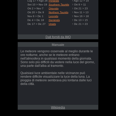
Lug 17 > Ago 26
Perseids
↑ Ago 12 > 14
Set 10 > Nov 19
Southern Taurids
↑ Ott 9 > 11
Ott 2 > Nov 7
Orionids
↑ Ott 21 > 23
Ott 20 > Dic 9
Northern Taurids
↑ Nov 11 > 13
Nov 6 > Dic 1
Leonids
↑ Nov 16 > 18
Dic 4 > Dic 18
Geminids
↑ Dic 13 > 15
Dic 17 > Dic 27
Ursids
↑ Dic 21 > 23
Dati forniti da IMO
Manuale
Le meteore vengono osservate al meglio durante le
ore notturne, anche se le meteore entrano
nell'atmosfera in qualsiasi momento della giornata.
Sono solo più difficili da vedere nella luce del giorno,
una parte dall'alba al tramonto.
Qualsiasi luce ambientale nelle vicinanze può
rendere difficile visualizzare la luce della luna. La
pioggia di meteore sembrava più lontana dalle luci
della città.
Wikipedia