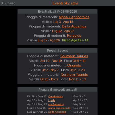
X
Eventi Sky attivi
Chiuso
Eventi attuali @ 08-08-2026
Pioggia di meteoriti:
alpha Capricornids
Visibile
Lug 3 - Ago 15
Pioggia di meteoriti:
Delta Aquariids
Visibile
Lug 12 - Ago 22
Pioggia di meteoriti:
Perseids
Visibile
Lug 17 - Ago 26
Picco Ago 12 > 14
Prossimi eventi
Pioggia di meteoriti:
Southern Taurids
Visibile
Set 10 - Nov 19
Picco
Ott 9 > 11
Pioggia di meteoriti:
Orionids
Visibile
Ott 2 - Nov 7
Picco
Ott 21 > 23
Pioggia di meteoriti:
Northern Taurids
Visibile
Ott 20 - Dic 9
Picco
Nov 11 > 13
Pioggia di meteoriti annuali
Dic 28 > Gen 12
Quadrantids
↑ Gen 3 > 5
Apr 16 > Mag 1
Lyrids
↑ Apr 21 > 23
Apr 19 > Mag 29
eta Aquariids
↑ Mag 5 > 7
Lug 3 > Ago 15
alpha Capricornids
↑ Lug 29 > 31
Lug 12 > Ago 22
Delta Aquariids
↑ Lug 29 > 31