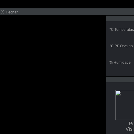
X
Fechar
°C Temperatur
°C Ptº Orvalho
% Humidade
P
Vis