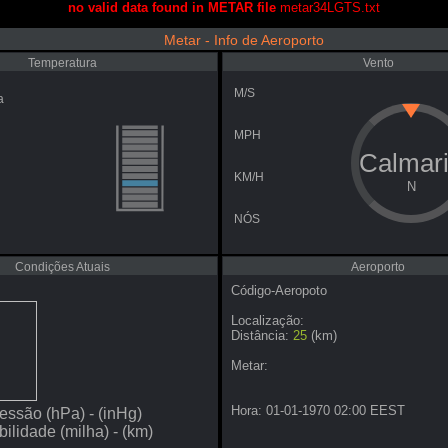
no valid data found in METAR file
metar34LGTS.txt
Metar - Info de Aeroporto
Temperatura
Vento
M/S
a
MPH
Calmar
KM/H
N
NÓS
Condições Atuais
Aeroporto
Código-Aeropoto
Localização:
Distância:
25
(km)
Metar:
Hora: 01-01-1970 02:00 EEST
ressão
(hPa) -
(inHg)
ibilidade
(milha) -
(km)