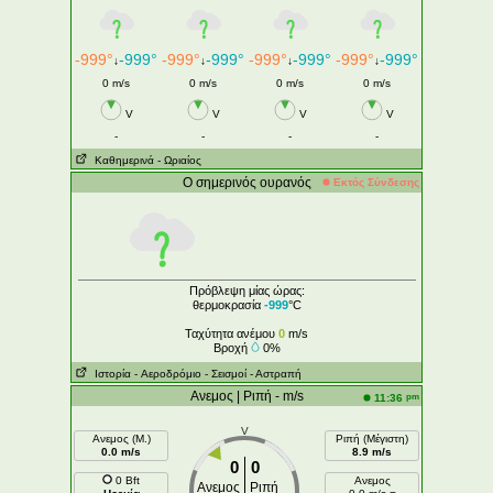
-999°
-999°
-999°
-999°
-999°
-999°
-999°
-999°
↓
↓
↓
↓
0 m/s
0 m/s
0 m/s
0 m/s
V
V
V
V
-
-
-
-
Καθημερινά
- Ωριαίος
Ο σημερινός ουρανός
Εκτός Σύνδεσης
Πρόβλεψη μίας ώρας:
θερμοκρασία
-999
°C
Ταχύτητα ανέμου
0
m/s
Βροχή
0%
Ιστορία
- Aεροδρόμιο
- Σεισμοί
- Αστραπή
Ανεμος | Ριπή - m/s
pm
11:36
V
Ανεμος (Μ.)
Ριπή (Μέγιστη)
0.0 m/s
8.9 m/s
0
0
0 Bft
Ανεμος
Ανεμος
Ριπή