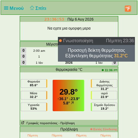
Μενού
Σπίτι
°F
23:36:53
Πέμ 6 Αυγ 2026
Να εχετε μια ομορφη μερα
Γνωστοποίηση
Πέμπτη 23:36
Μέγιστη Ανεμος | Ριπή - m/s
Προσοχή δείκτη θερμότητας
0
0
2:00 am
σήμερα
2:00 am
Εξάντληση θερμότητας
31.2°C
0
0
1
Αύγουστος
1
0
0
1 Ιάν
2026
1 Ιάν
θερμοκρασία °C
pm
11:36
Φαρενάιτ
Δείκτης
85.6°
θερμότητας
29.8°
31.2°
Μέσα
υγρό
32.2°
22.9°
↑
36.1°
↓
23.9°
5.8°
Υγρασία
Σημείο δρόσου
53%
19.2°
Γραφικές παραστάσεις
- Πρόβλεψη
Πρόβλεψη
Εκτός Σύνδεσης
Πέμπτη
Πέμπτη
Πέμπτη
Πέμπτη