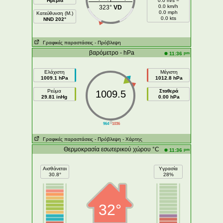
Ηρεμία
0.0 m/s =
0.0 km/h
323°
VD
0.0 mph
Κατεύθυνση (Μ.)
0.0 kts
NND 202°
Γραφικές παραστάσεις
- Πρόβλεψη
βαρόμετρο - hPa
pm
11:36
Ελάχιστη
Μέγιστη
1009.1 hPa
1012.8 hPa
Ρεύμα
Σταθερά
1009.5
29.81 inHg
0.00 hPa
||
964
1036
Γραφικές παραστάσεις
- Πρόβλεψη
- Χάρτης
Θερμοκρασία εσωτερικού χώρου °C
pm
11:36
Αισθάνεται
Υγρασία
30.8°
28%
32°