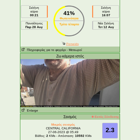
Σελήνη
Σελήνη
αύριο
αύριο
41%
00:21
16:07
Φωτεινότητα
Πανσέληνος
Νέα Σελήνη
Τρίτο τέταρτο
Παρ 28 Αυγ
Τετ 12 Αυγ
Perseids
Πληροφορίες για το φεγγάρι
- Μετεωροί
Ζω κάμερα ιστός
Enlarge
Σεισμός
Εκτός Σύνδεσης
Μικρός σεισμός
CENTRAL CALIFORNIA
2.3
27-06-2023 @ 05:49
Βάθος:
2
KMs - Απόσταση:
10592
KMs