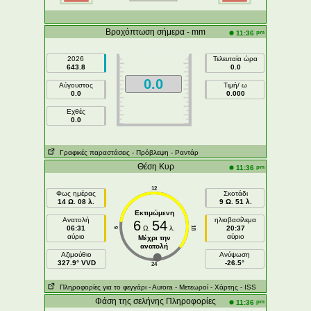
Βροχόπτωση σήμερα - mm
pm
11:36
2026
Τελευταία ώρα
643.8
0.0
0.0
Αύγουστος
Τιμή/ ω
0.0
0.000
Εχθές
0.0
Γραφικές παραστάσεις
- Πρόβλεψη
- Ραντάρ
Θέση Κυρ
pm
11:36
12
Φως ημέρας
Σκοτάδι
14 Ω. 08 λ.
9 Ω. 51 λ.
Εκτιμώμενη
Ανατολή
ηλιοβασίλεμα
6
54
06:31
Ω.
λ.
20:37
18
6
αύριο
αύριο
Μέχρι την
ανατολή
Aζιμούθιο
Ανύψωση
327.9° VVD
-26.5°
24
Πληροφορίες για το φεγγάρι
- Αυrora
- Μετεωροί
- Χάρτης
- ISS
Φάση της σελήνης Πληροφορίες
pm
11:36