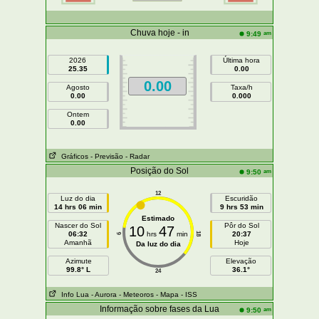
Chuva hoje - in
am
9:49
2026
Última hora
25.35
0.00
0.00
Agosto
Taxa/h
0.00
0.000
Ontem
0.00
Gráficos
- Previsão
- Radar
Posição do Sol
am
9:50
12
Luz do dia
Escuridão
14 hrs 06 min
9 hrs 53 min
Estimado
Nascer do Sol
Pôr do Sol
10
47
06:32
hrs
min
20:37
18
6
Amanhã
Hoje
Da luz do dia
Azimute
Elevação
99.8° L
36.1°
24
Info Lua
- Aurora
- Meteoros
- Mapa
- ISS
Informação sobre fases da Lua
am
9:50