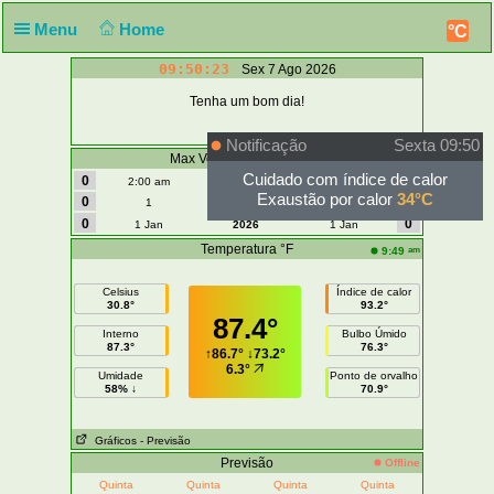
Menu
Home
°C
09:50:23
Sex 7 Ago 2026
Tenha um bom dia!
Notificação
Sexta 09:50
Max Vento | Rajada - mph
Cuidado com índice de calor
0
0
2:00 am
Hoje
2:00 am
Exaustão por calor
34°C
0
0
1
Agosto
1
0
0
1 Jan
2026
1 Jan
Temperatura °F
am
9:49
Celsius
Índice de calor
30.8°
93.2°
87.4°
Interno
Bulbo Úmido
87.3°
76.3°
↑
86.7°
↓
73.2°
6.3°
Umidade
Ponto de orvalho
58% ↓
70.9°
Gráficos
- Previsão
Previsão
Offline
Quinta
Quinta
Quinta
Quinta