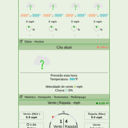
-999°
-999°
-999°
-999°
-999°
-999°
-999°
-999°
↓
↓
↓
↓
0 mph
0 mph
0 mph
0 mph
N
N
N
N
-
-
-
-
Diário
- Horário
Céu atual
Offline
Previsão esta hora:
Temperatura
-999
°F
Velocidade do vento
0
mph
Chuva
0%
Histórico
- Aeroporto
- Terremotos
- Relâmpago
Vento | Rajada - mph
am
9:49
N
Vento (Méd )
Rajada (Max)
0.9 mph
9.0 mph
1
4
0 Bft
Vento
Vento
Rajada