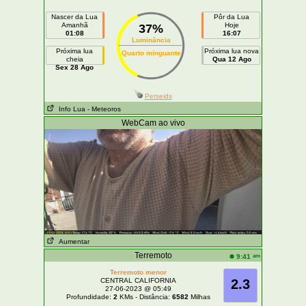
Nascer da Lua
Pôr da Lua
Amanhã
Hoje
37%
01:08
16:07
Luminância
Próxima lua
Próxima lua nova
Quarto minguante
cheia
Qua 12 Ago
Sex 28 Ago
Perseids
Info Lua
- Meteoros
WebCam ao vivo
Aumentar
Terremoto
am
9:41
Terremoto menor
CENTRAL CALIFORNIA
2.3
27-06-2023 @ 05:49
Profundidade:
2
KMs - Distância:
6582
Milhas