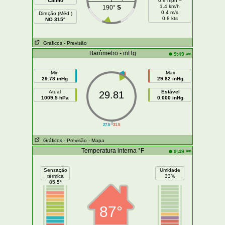
Calmo
0.9 mph =
1.4 km/h
190°
S
0.4 m/s
Direção (Méd )
0.8 kts
NO 315°
Gráficos
- Previsão
Barômetro - inHg
am
9:49
Min
Max
29.78 inHg
29.82 inHg
Atual
Estável
29.81
1009.5 hPa
0.000 inHg
||
27.5
31.5
Gráficos
- Previsão
- Mapa
Temperatura interna °F
am
9:49
Sensação
Umidade
térmica
33%
85.5°
87°