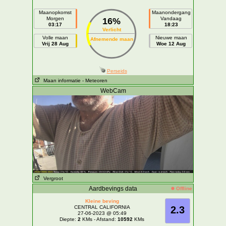
Maanopkomst
Maanondergang
Morgen
Vandaag
16%
03:17
18:23
Verlicht
Volle maan
Nieuwe maan
Afnemende maan
Vrij 28 Aug
Woe 12 Aug
Perseids
Maan informatie
- Meteoren
WebCam
Vergroot
Aardbevings data
Offline
Kleine beving
CENTRAL CALIFORNIA
2.3
27-06-2023 @ 05:49
Diepte:
2
KMs - Afstand:
10592
KMs