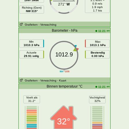
Zeer zwak
3.1 km/h =
0.9 m/s
271°
W
1.9 mph
Richting (Gem)
1.7 kts
NW 315°
Grafieken
- Verwachting
Barometer - hPa
am
11:21
Min
Max
1010.3 hPa
1013.1 hPa
Actuele
Bestendig
1012.9
29.91 inHg
0.00 hPa
||
964
1036
Grafieken
- Verwachting
- Kaart
Binnen temperatuur °C
am
11:21
Voelt als
Vochtigheid
31.2°
32%
32°