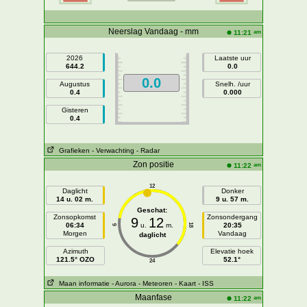
Neerslag Vandaag - mm
am
11:21
2026
Laatste uur
644.2
0.0
0.0
Augustus
Snelh. /uur
0.4
0.000
Gisteren
0.4
Grafieken
- Verwachting
- Radar
Zon positie
am
11:22
12
Daglicht
Donker
14 u. 02 m.
9 u. 57 m.
Geschat:
Zonsopkomst
Zonsondergang
9
12
06:34
u.
m.
20:35
18
6
Morgen
Vandaag
daglicht
Azimuth
Elevatie hoek
121.5° OZO
52.1°
24
Maan informatie
- Aurora
- Meteoren
- Kaart
- ISS
Maanfase
am
11:22