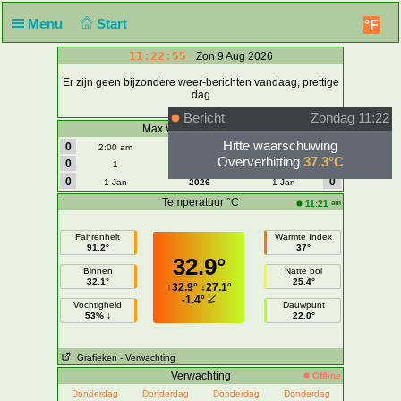
Menu
Start
°F
11:22:55
Zon 9 Aug 2026
Er zijn geen bijzondere weer-berichten vandaag, prettige
dag
Bericht
Zondag 11:22
Max Wind | Vlaag - km/u
Hitte waarschuwing
0
0
2:00 am
Vandaag
2:00 am
Oververhitting
37.3°C
0
0
1
Augustus
1
0
0
1 Jan
2026
1 Jan
Temperatuur °C
am
11:21
Fahrenheit
Warmte Index
91.2°
37°
32.9°
Binnen
Natte bol
32.1°
25.4°
↑
32.9°
↓
27.1°
-1.4°
Vochtigheid
Dauwpunt
53% ↓
22.0°
Grafieken
- Verwachting
Verwachting
Offline
Donderdag
Donderdag
Donderdag
Donderdag