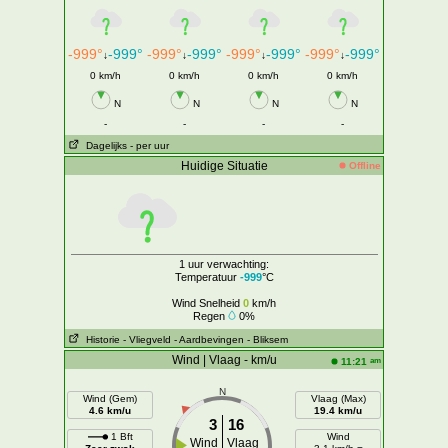
-999°
-999°
-999°
-999°
-999°
-999°
-999°
-999°
↓
↓
↓
↓
0 km/h
0 km/h
0 km/h
0 km/h
N
N
N
N
-
-
-
-
Dagelijks
- per uur
Huidige Situatie
Offline
1 uur verwachting:
Temperatuur
-999
°C
Wind Snelheid
0
km/h
Regen
0%
Historie
- Vliegveld
- Aardbevingen
- Bliksem
Wind | Vlaag - km/u
am
11:21
N
Wind (Gem)
Vlaag (Max)
4.6 km/u
19.4 km/u
3
16
1 Bft
Wind
Wind
Vlaag