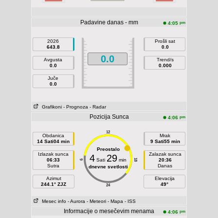
Padavine danas - mm
pm
4:05
2026
Prošli sat
643.8
0.0
0.0
Avgusta
Trend/s
0.0
0.000
Juče
0.0
Grafikoni
- Prognoza
- Radar
Pozicija Sunca
pm
4:06
12
Obdanica
Mrak
14 Sati04 min
9 Sati55 min
Preostalo
Izlazak sunca
Zalazak sunca
4
29
06:33
Sati
min
20:36
18
6
Sutra
Danas
dnevne svetlosti
Azimut
Elevacija
244.1° ZJZ
49°
24
Mesec info
- Aurora
- Meteori
- Mapa
- ISS
Informacije o mesečevim menama
pm
4:06