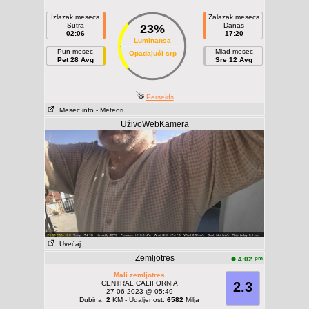
Izlazak meseca
Zalazak meseca
Sutra
Danas
23%
02:06
17:20
Luminansa
Pun mesec
Mlad mesec
Opadajući srp
Pet 28 Avg
Sre 12 Avg
Perseids
Mesec info
- Meteori
UživoWebKamera
Uvećaj
Zemljotres
pm
4:02
Mali zemljotres
CENTRAL CALIFORNIA
2.3
27-06-2023 @ 05:49
Dubina:
2
KM - Udaljenost:
6582
Milja