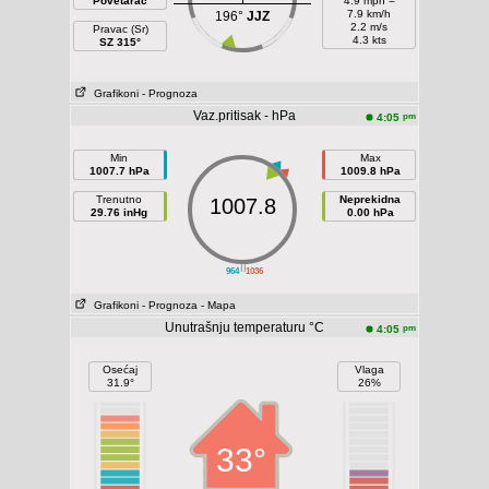
Povetarac
4.9 mph =
7.9 km/h
196°
JJZ
2.2 m/s
Pravac (Sr)
4.3 kts
SZ 315°
Grafikoni
- Prognoza
Vaz.pritisak - hPa
pm
4:05
Min
Max
1007.7 hPa
1009.8 hPa
Trenutno
Neprekidna
1007.8
29.76 inHg
0.00 hPa
||
964
1036
Grafikoni
- Prognoza
- Mapa
Unutrašnju temperaturu °C
pm
4:05
Osećaj
Vlaga
31.9°
26%
33°