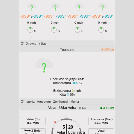
-999°
-999°
-999°
-999°
-999°
-999°
-999°
-999°
↓
↓
↓
↓
0 mph
0 mph
0 mph
0 mph
S
S
S
S
-
-
-
-
Dnevne
- / Sat
Trenutno
Offline
Прогноза за један сат:
Temperatura
-999
°C
Brzina vetra
0
mph
Kiša
0%
Istorija
- Aerodrom
- Zemljotresi
- Munja
Vetar | Udar vetra - mps
pm
4:05
S
Vetar (Sr)
Udar vetra (Max)
8.1 mps
21.1 mps
5
20
2 Bofor
Vetar
Vetar
Udar vetra