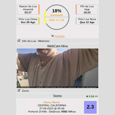
Nascer da Lua
Pôr da Lua
Amanhã
Hoje
18%
03:17
18:23
Iluminada
Próx Lua Cheia
Próx Lua Nova
Q.M. >> L.N.
Sex 28 Ago
Qua 12 Ago
Perseids
Info da Lua
- Meteoros
WebCam Ativa
Zoom
Sismo
am
5:58
Sismo Menor
CENTRAL CALIFORNIA
2.3
27-06-2023 @ 05:49
Profund:
2
KMs - Distância:
6582
Milhas