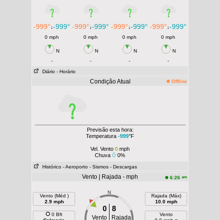
-999°
-999°
-999°
-999°
-999°
-999°
-999°
-999°
↓
↓
↓
↓
0 mph
0 mph
0 mph
0 mph
N
N
N
N
-
-
-
-
Diário
- Horário
Condição Atual
Offline
Previsão esta hora:
Temperatura
-999
°F
Vel. Vento
0
mph
Chuva
0%
Histórico
- Aeroporto
- Sismos
- Descargas
Vento | Rajada - mph
am
6:26
N
Vento (Méd )
Rajada (Máx)
2.9 mph
10.0 mph
0
8
0 Bft
Vento
Vento
Rajada