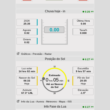
Chuva hoje - in
am
6:26
2026
Última Hora
25.35
0.00
0.00
Agosto
Taxa/h
0.02
0.000
Ontem
0.02
Gráficos
- Previsão
- Radar
Posição do Sol
am
6:27
12
Luz solar
Escuridão
14 hrs 02 min
9 hrs 57 min
Estimado
Nascer do Sol
Pôr do Sol
0
05
06:33
hrs
min
20:35
18
6
Hoje
Hoje
Até ao Nascer
do Sol
Azimute
Elevação
67.3° LNL
-1.9°
24
Info da Lua
- Aurora
- Meteoros
- Mapa
- ISS
Info Fase da Lua
am
6:27