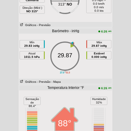
Calmaria
0.0 mph =
0.0 km/h
313°
NO
0.0 m/s
Direção (Méd )
0.0 kts
NO 315°
Gráficos
- Previsão
Barómetro - inHg
am
6:26
Mín
Máx
29.83 inHg
29.87 inHg
Atual
Estável
29.87
1011.5 hPa
0.000 inHg
||
27.5
31.5
Gráficos
- Previsão
- Mapa
Temperatura Interior °F
am
6:26
Sensação
Humidade
de
32%
86.4°
88°