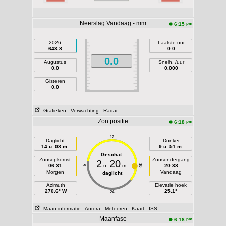
Neerslag Vandaag - mm
pm
6:15
2026
Laatste uur
643.8
0.0
0.0
Augustus
Snelh. /uur
0.0
0.000
Gisteren
0.0
Grafieken
- Verwachting
- Radar
Zon positie
pm
6:18
12
Daglicht
Donker
14 u. 08 m.
9 u. 51 m.
Geschat:
Zonsopkomst
Zonsondergang
2
20
06:31
u.
m.
20:38
18
6
Morgen
Vandaag
daglicht
Azimuth
Elevatie hoek
270.6° W
25.1°
24
Maan informatie
- Aurora
- Meteoren
- Kaart
- ISS
Maanfase
pm
6:18