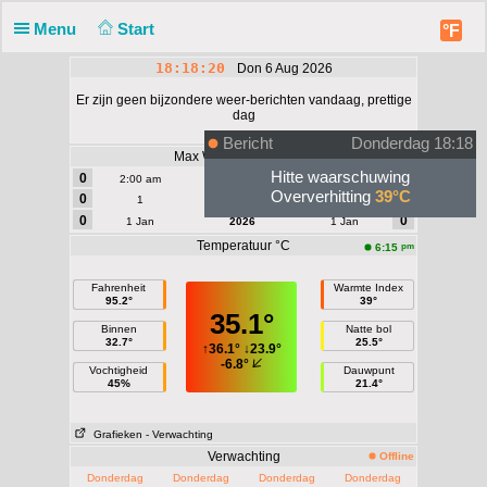
Menu
Start
°F
18:18:20
Don 6 Aug 2026
Er zijn geen bijzondere weer-berichten vandaag, prettige
dag
Bericht
Donderdag 18:18
Max Wind | Vlaag - mph
Hitte waarschuwing
0
0
2:00 am
Vandaag
2:00 am
Oververhitting
39°C
0
0
1
Augustus
1
0
0
1 Jan
2026
1 Jan
Temperatuur °C
pm
6:15
Fahrenheit
Warmte Index
95.2°
39°
35.1°
Binnen
Natte bol
32.7°
25.5°
↑
36.1°
↓
23.9°
-6.8°
Vochtigheid
Dauwpunt
45%
21.4°
Grafieken
- Verwachting
Verwachting
Offline
Donderdag
Donderdag
Donderdag
Donderdag