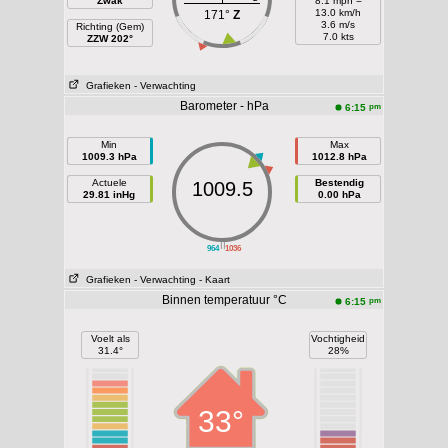
Zwak
8.1 mph =
13.0 km/h
171°
Z
3.6 m/s
Richting (Gem)
7.0 kts
ZZW 202°
Grafieken
- Verwachting
Barometer - hPa
pm
6:15
Min
Max
1009.3 hPa
1012.8 hPa
Actuele
Bestendig
1009.5
29.81 inHg
0.00 hPa
||
964
1036
Grafieken
- Verwachting
- Kaart
Binnen temperatuur °C
pm
6:15
Voelt als
Vochtigheid
31.4°
28%
33°