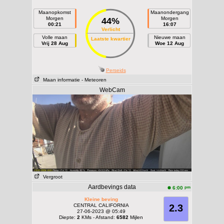
Maanopkomst
Maanondergang
Morgen
Morgen
44%
00:21
16:07
Verlicht
Volle maan
Nieuwe maan
Laatste kwartier
Vrij 28 Aug
Woe 12 Aug
Perseids
Maan informatie
- Meteoren
WebCam
Vergroot
Aardbevings data
pm
6:00
Kleine beving
CENTRAL CALIFORNIA
2.3
27-06-2023 @ 05:49
Diepte:
2
KMs - Afstand:
6582
Mijlen