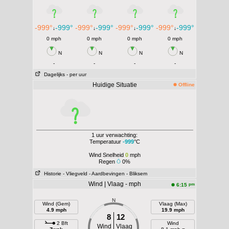
-999°
-999°
-999°
-999°
-999°
-999°
-999°
-999°
↓
↓
↓
↓
0 mph
0 mph
0 mph
0 mph
N
N
N
N
-
-
-
-
Dagelijks
- per uur
Huidige Situatie
Offline
1 uur verwachting:
Temperatuur
-999
°C
Wind Snelheid
0
mph
Regen
0%
Historie
- Vliegveld
- Aardbevingen
- Bliksem
Wind | Vlaag - mph
pm
6:15
N
Wind (Gem)
Vlaag (Max)
4.9 mph
19.9 mph
8
12
2 Bft
Wind
Wind
Vlaag