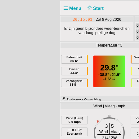
Menu
Start
20:15:03
Zat 8 Aug 2026
0
Er zijn geen bijzondere weer-berichten
0
vandaag, prettige dag
0
Temperatuur °C
Fahrenheit
Wa
85.6°
29.8°
Binnen
33.4°
↑
38.8°
↓
21.9°
-1.6°
Vochtigheid
D
68% ↑
Grafieken
- Verwachting
Wind | Vlaag - mph
N
Wind (Gem)
Vl
0.9 mph
2
3
5
1 Bft
Wind
Vlaag
Zeer zwak
2
214°
ZW