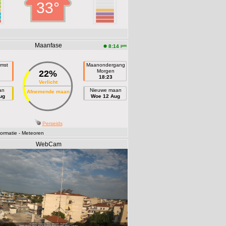
33°
Maanfase
pm
8:14
mst
Maanondergang
n
Morgen
22%
18:23
Verlicht
an
Nieuwe maan
Afnemende maan
ug
Woe 12 Aug
Perseids
ormatie
- Meteoren
WebCam