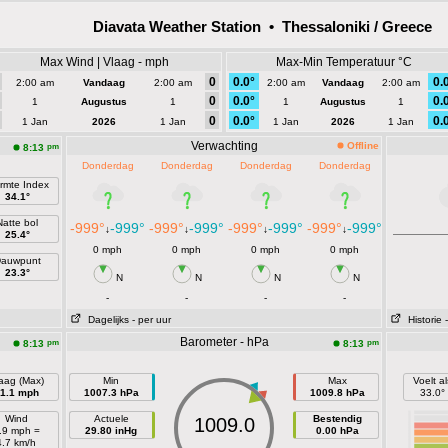
Diavata Weather Station • Thessaloniki / Greece
Max Wind | Vlaag - mph
Max-Min Temperatuur °C
0
0.0°
0.
2:00 am
Vandaag
2:00 am
2:00 am
Vandaag
2:00 am
0
0.0°
0.
1
Augustus
1
1
Augustus
1
0
0.0°
0.
1 Jan
2026
1 Jan
1 Jan
2026
1 Jan
Verwachting
Offline
pm
8:13
Donderdag
Donderdag
Donderdag
Donderdag
rmte Index
34.1°
Natte bol
-999°
-999°
-999°
-999°
-999°
-999°
-999°
-999°
↓
↓
↓
↓
25.4°
0 mph
0 mph
0 mph
0 mph
auwpunt
23.3°
N
N
N
N
-
-
-
-
Dagelijks
- per uur
Historie
Barometer - hPa
pm
pm
8:13
8:13
aag (Max)
Min
Max
Voelt al
1.1 mph
1007.3 hPa
1009.8 hPa
33.0°
Wind
Actuele
Bestendig
1009.0
.9 mph =
29.80 inHg
0.00 hPa
4.7 km/h