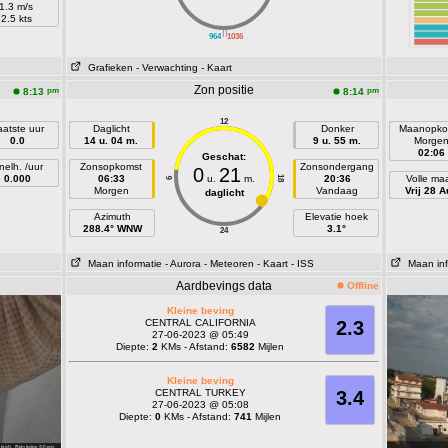
1.3 m/s
2.5 kts
||
964
1036
Grafieken
- Verwachting
- Kaart
Zon positie
pm
pm
8:13
8:14
12
aatste uur
Daglicht
Donker
Maanopko
0.0
14 u. 04 m.
9 u. 55 m.
Morge
02:06
Geschat:
nelh. /uur
Zonsopkomst
Zonsondergang
0
21
0.000
06:33
u.
m.
20:36
Volle ma
18
6
Morgen
Vandaag
Vrij 28 A
daglicht
Azimuth
Elevatie hoek
288.4° WNW
3.1°
24
Maan informatie
- Aurora
- Meteoren
- Kaart
- ISS
Maan inf
Aardbevings data
Offline
Kleine beving
CENTRAL CALIFORNIA
2.3
27-06-2023 @ 05:49
Diepte:
2
KMs - Afstand:
6582
Mijlen
Kleine beving
CENTRAL TURKEY
3.4
27-06-2023 @ 05:08
Diepte:
0
KMs - Afstand:
741
Mijlen