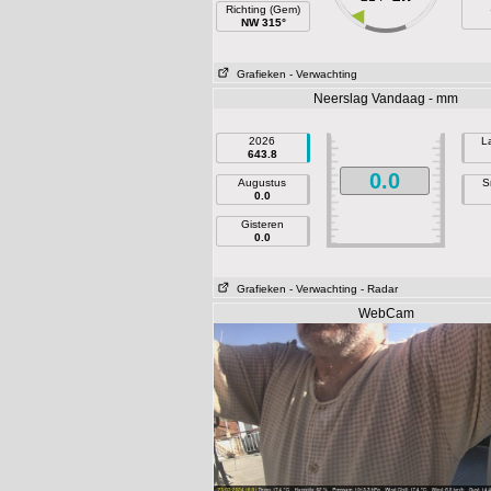
Richting (Gem)
NW 315°
Grafieken
- Verwachting
Neerslag Vandaag - mm
2026
L
643.8
0.0
Augustus
S
0.0
Gisteren
0.0
Grafieken
- Verwachting
- Radar
WebCam