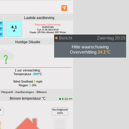
°F
Laatste aardbeving
0°
Regionale Lichte beving
4.1
TAJIKISTAN
0°
Tijd: 27-06-2023 00:30
Diepte: 145 KMs Afstand: 2607 Mijlen
0°
Bericht
Zaterdag 20:15
Huidige Situatie
Offline
Hitte waarschuwing
Oververhitting
34.1°C
1 uur verwachting:
Temperatuur
-999
°C
Wind Snelheid
0
mph
Regen
0%
- Vliegveld
- Aardbevingen
- Bliksem
Binnen temperatuur °C
pm
8:13
s
Vochtigheid
33%