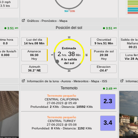
4.0 mph
3.5 kts
||
964
1036
Gráficos
- Pronóstico
- Mapa
Posición del sol
am
am
3:51
3:51
12
ltima hora
Luz del dia
Oscuridad
Salida de la
0.0
14 hrs.08 Min
9 hrs.51 Min
Mañan
00:21
Estimada
 de lluvia/h
Amanece
Puesta de sol
2
38
0.000
06:30
hrs.
Min
20:38
Luna lle
18
6
Hoy
Hoy
Vie 28 A
A la salida
del sol
Azimuth
Elevacion
36.2° NE
-24.4°
24
Información de la luna
- Aurora
- Meteoritos
- Mapa
- ISS
Informaci
Terremoto
am
3:49
Terremoto pequeño
CENTRAL CALIFORNIA
2.3
27-06-2023 @ 05:49
Profundidad:
2
KMs - Distancia:
10592
KMs
Terremoto pequeño
CENTRAL TURKEY
3.4
27-06-2023 @ 05:08
Profundidad:
0
KMs - Distancia:
1192
KMs