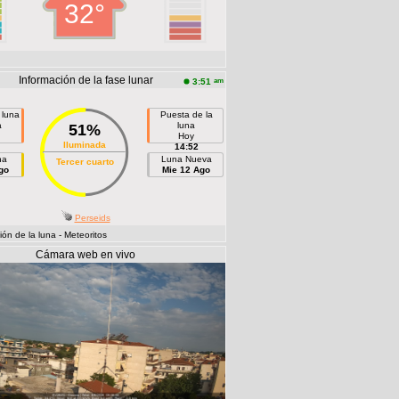
32°
Información de la fase lunar
am
3:51
 luna
Puesta de la
a
luna
51%
Hoy
Iluminada
14:52
na
Luna Nueva
Tercer cuarto
go
Mie 12 Ago
Perseids
ón de la luna
- Meteoritos
Cámara web en vivo