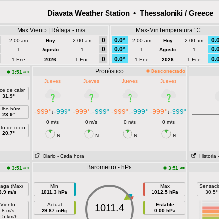
Diavata Weather Station • Thessaloniki / Greece
Max Viento | Ráfaga - m/s
Max-MinTemperatura °C
0
0.0°
0.0
2:00 am
Hoy
2:00 am
2:00 am
Hoy
2:00 am
0
0.0°
0.0
1
Agosto
1
1
Agosto
1
0
0.0°
0.0
1 Ene
2026
1 Ene
1 Ene
2026
1 Ene
Pronóstico
Desconectado
am
3:51
Jueves
Jueves
Jueves
Jueves
ice de calor
31.9°
ulbo húm.
-999°
-999°
-999°
-999°
-999°
-999°
-999°
-999°
↓
↓
↓
↓
23.9°
0 m/s
0 m/s
0 m/s
0 m/s
to de rocío
20.7°
N
N
N
N
-
-
-
-
Diario
- Cada hora
Historia
Baromettro - hPa
am
am
3:51
3:51
faga (Max)
Min
Max
Sensaci
8.9 m/s
1011.3 hPa
1012.5 hPa
30.5°
Viento
Actual
Estable
1011.4
.8 m/s =
29.87 inHg
0.00 hPa
6.5 km/h