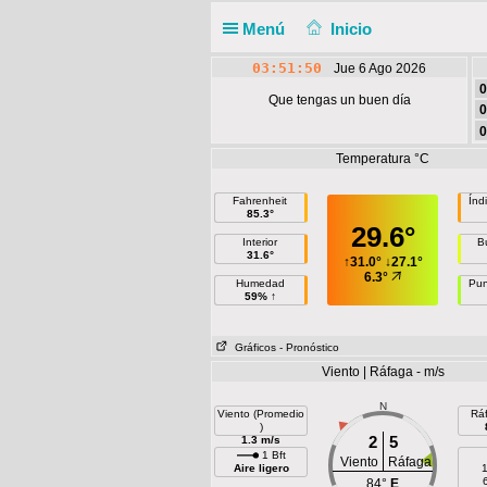
Menú
Inicio
03:51:50
Jue 6 Ago 2026
0
Que tengas un buen día
0
0
Temperatura °C
Fahrenheit
Índ
85.3°
29.6°
Interior
B
31.6°
↑
31.0°
↓
27.1°
6.3°
Humedad
Pun
59% ↑
Gráficos
- Pronóstico
Viento | Ráfaga - m/s
N
Viento (Promedio
Rá
)
2
5
1.3 m/s
1 Bft
Viento
Ráfaga
Aire ligero
1
84°
E