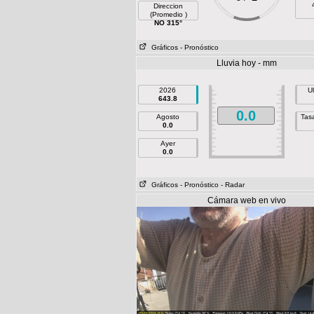
Direccion
(Promedio )
NO 315°
Gráficos
- Pronóstico
Lluvia hoy - mm
2026
U
643.8
0.0
Agosto
Tasa
0.0
Ayer
0.0
Gráficos
- Pronóstico
- Radar
Cámara web en vivo