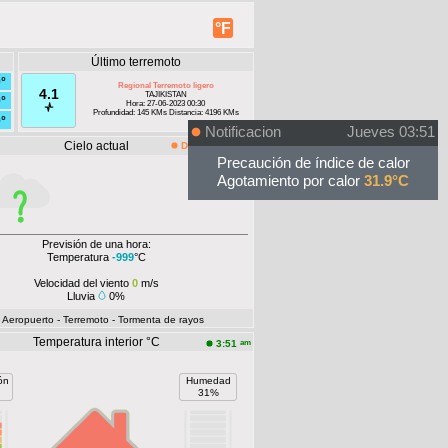
°F
Último terremoto
°
Regional Terremoto ligero
4.1
TAJIKISTAN
°
Hora: 27-06-2023 00:30
Profundidad: 145 KMs Distancia: 4196 KMs
°
Notificacion
Jueves 03:51
Cielo actual
Desconectado
Precaución de índice de calor
Agotamiento por calor
31.9°C
Previsión de una hora:
Temperatura
-999
°C
Velocidad del viento
0
m/s
Lluvia
0%
- Aeropuerto
- Terremoto
- Tormenta de rayos
Temperatura interior °C
am
3:51
ón
Humedad
31%