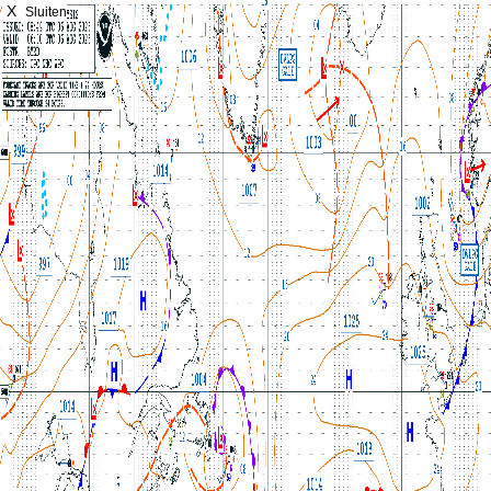
X
Sluiten