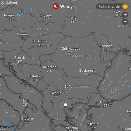
X
Zatvori