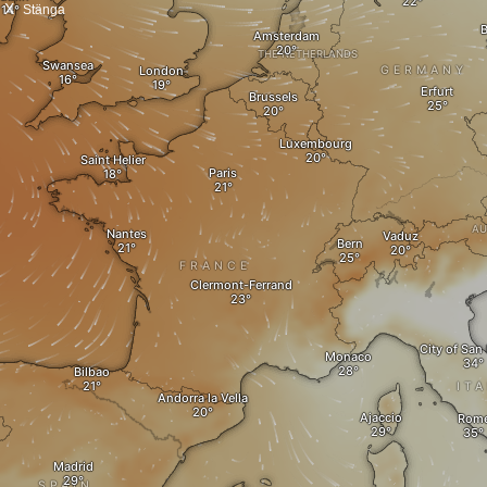
X
Stänga