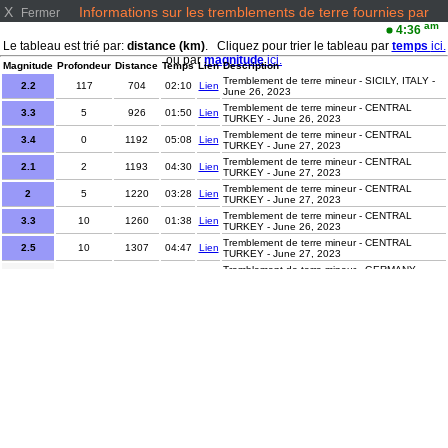
X
Informations sur les tremblements de terre fournies par
Fermer
www.emsc-csem.org/
am
4:36
Le tableau est trié par:
distance (km)
. Cliquez pour trier le tableau par
temps
ici.
ou par
magnitude
ici.
Magnitude
Profondeur
Distance
Temps
Lien
Description
Tremblement de terre mineur - SICILY, ITALY -
2.2
117
704
02:10
Lien
June 26, 2023
Tremblement de terre mineur - CENTRAL
3.3
5
926
01:50
Lien
TURKEY - June 26, 2023
Tremblement de terre mineur - CENTRAL
3.4
0
1192
05:08
Lien
TURKEY - June 27, 2023
Tremblement de terre mineur - CENTRAL
2.1
2
1193
04:30
Lien
TURKEY - June 27, 2023
Tremblement de terre mineur - CENTRAL
2
5
1220
03:28
Lien
TURKEY - June 27, 2023
Tremblement de terre mineur - CENTRAL
3.3
10
1260
01:38
Lien
TURKEY - June 26, 2023
Tremblement de terre mineur - CENTRAL
2.5
10
1307
04:47
Lien
TURKEY - June 27, 2023
Tremblement de terre mineur - GERMANY -
1.5
10
1357
02:00
Lien
June 26, 2023
Tremblement de terre mineur - GERMANY -
0.9
9
1358
02:01
Lien
June 26, 2023
Tremblement de terre mineur - FRANCE-
2
2
1377
02:55
Lien
GERMANY BORDER REGION - June 26, 2023
Tremblement de terre mineur - SPAIN - June 26,
1.5
10
2008
01:35
Lien
2023
Tremblement de terre mineur - FRANCE - June
2.3
7
2113
04:03
Lien
27, 2023
Tremblement de terre mineur - STRAIT OF
2.2
2
2380
00:46
Lien
GIBRALTAR - June 26, 2023
Tremblement de terre mineur - AZORES
2.5
0
4077
00:39
Lien
ISLANDS REGION - June 26, 2023