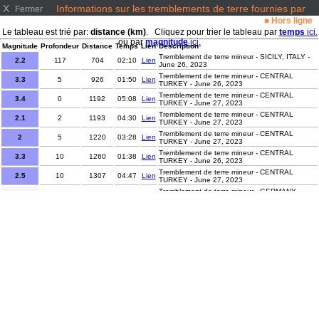
X
Informations sur les tremblements de terre fournies par
Fermer
www.emsc-csem.org/
Hors ligne
Le tableau est trié par:
distance (km)
. Cliquez pour trier le tableau par
temps
ici.
ou par
magnitude
ici.
Magnitude
Profondeur
Distance
Temps
Lien
Description
Tremblement de terre mineur - SICILY, ITALY -
2.2
117
704
02:10
Lien
June 26, 2023
Tremblement de terre mineur - CENTRAL
3.3
5
926
01:50
Lien
TURKEY - June 26, 2023
Tremblement de terre mineur - CENTRAL
3.4
0
1192
05:08
Lien
TURKEY - June 27, 2023
Tremblement de terre mineur - CENTRAL
2.1
2
1193
04:30
Lien
TURKEY - June 27, 2023
Tremblement de terre mineur - CENTRAL
2
5
1220
03:28
Lien
TURKEY - June 27, 2023
Tremblement de terre mineur - CENTRAL
3.3
10
1260
01:38
Lien
TURKEY - June 26, 2023
Tremblement de terre mineur - CENTRAL
2.5
10
1307
04:47
Lien
TURKEY - June 27, 2023
Tremblement de terre mineur - GERMANY -
1.5
10
1357
02:00
Lien
June 26, 2023
Tremblement de terre mineur - GERMANY -
0.9
9
1358
02:01
Lien
June 26, 2023
Tremblement de terre mineur - FRANCE-
2
2
1377
02:55
Lien
GERMANY BORDER REGION - June 26, 2023
Tremblement de terre mineur - SPAIN - June 26,
1.5
10
2008
01:35
Lien
2023
Tremblement de terre mineur - FRANCE - June
2.3
7
2113
04:03
Lien
27, 2023
Tremblement de terre mineur - STRAIT OF
2.2
2
2380
00:46
Lien
GIBRALTAR - June 26, 2023
Tremblement de terre mineur - AZORES
2.5
0
4077
00:39
Lien
ISLANDS REGION - June 26, 2023