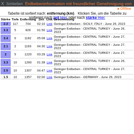
X
Erdbebeninformation mit freundlicher Genehmigung von
Schließen
www.emsc-csem.org/
Offline
Tabelle ist sortiert nach:
entfernung (km)
. Klicken Sie, um die Tabelle zu
sortieren nach
zeit
Hier.
oder nach
stärke
Hier.
Stärke
Tiefe
Entfernung
Zeit
Link
Beschreibung
2.2
117
704
02:10
Link
Geringer Erdbeben - SICILY, ITALY - June 26, 2023
Geringer Erdbeben - CENTRAL TURKEY - June 26,
3.3
5
926
01:50
Link
2023
Geringer Erdbeben - CENTRAL TURKEY - June 27,
3.4
0
1192
05:08
Link
2023
Geringer Erdbeben - CENTRAL TURKEY - June 27,
2.1
2
1193
04:30
Link
2023
Geringer Erdbeben - CENTRAL TURKEY - June 27,
2
5
1220
03:28
Link
2023
Geringer Erdbeben - CENTRAL TURKEY - June 26,
3.3
10
1260
01:38
Link
2023
Geringer Erdbeben - CENTRAL TURKEY - June 27,
2.5
10
1307
04:47
Link
2023
1.5
10
1357
02:00
Link
Geringer Erdbeben - GERMANY - June 26, 2023
0.9
9
1358
02:01
Link
Geringer Erdbeben - GERMANY - June 26, 2023
Geringer Erdbeben - FRANCE-GERMANY BORDER
2
2
1377
02:55
Link
REGION - June 26, 2023
1.5
10
2008
01:35
Link
Geringer Erdbeben - SPAIN - June 26, 2023
2.3
7
2113
04:03
Link
Geringer Erdbeben - FRANCE - June 27, 2023
Geringer Erdbeben - STRAIT OF GIBRALTAR - June 26,
2.2
2
2380
00:46
Link
2023
Geringer Erdbeben - AZORES ISLANDS REGION - June
2.5
0
4077
00:39
Link
26, 2023
4.1
145
4196
00:30
Link
Leichtes Erdbeben - TAJIKISTAN - June 26, 2023
Geringer Erdbeben - AZORES ISLANDS, PORTUGAL -
2.3
5
4388
03:29
Link
June 27, 2023
Geringer Erdbeben - OFF W COAST OF NORTHERN