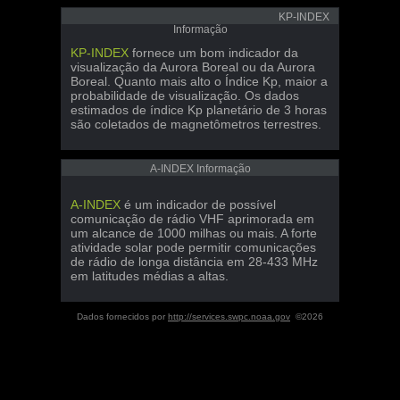
KP-INDEX
Informação
KP-INDEX
fornece um bom indicador da
visualização da Aurora Boreal ou da Aurora
Boreal. Quanto mais alto o Índice Kp, maior a
probabilidade de visualização. Os dados
estimados de índice Kp planetário de 3 horas
são coletados de magnetômetros terrestres.
A-INDEX Informação
A-INDEX
é um indicador de possível
comunicação de rádio VHF aprimorada em
um alcance de 1000 milhas ou mais. A forte
atividade solar pode permitir comunicações
de rádio de longa distância em 28-433 MHz
em latitudes médias a altas.
Dados fornecidos por
http://services.swpc.noaa.gov
©2026