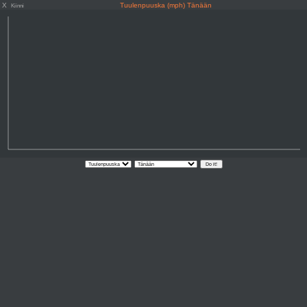
X
Tuulenpuuska (mph) Tänään
Kiinni