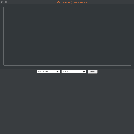
X
Padavine (mm) danas
Blizu